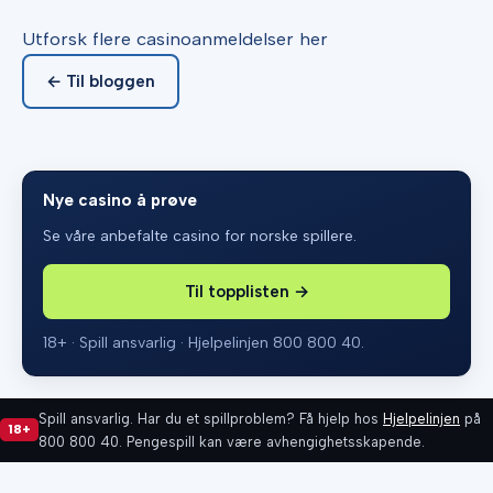
Utforsk flere casinoanmeldelser her
← Til bloggen
Nye casino å prøve
Se våre anbefalte casino for norske spillere.
Til topplisten →
18+ · Spill ansvarlig · Hjelpelinjen 800 800 40.
Spill ansvarlig. Har du et spillproblem? Få hjelp hos
Hjelpelinjen
på
18+
800 800 40. Pengespill kan være avhengighetsskapende.