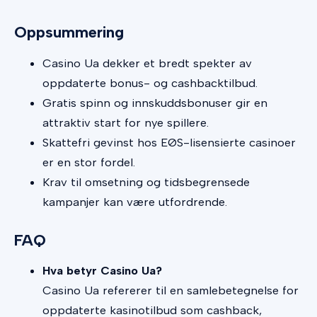
Oppsummering
Casino Ua dekker et bredt spekter av
oppdaterte bonus- og cashbacktilbud.
Gratis spinn og innskuddsbonuser gir en
attraktiv start for nye spillere.
Skattefri gevinst hos EØS-lisensierte casinoer
er en stor fordel.
Krav til omsetning og tidsbegrensede
kampanjer kan være utfordrende.
FAQ
Hva betyr Casino Ua?
Casino Ua refererer til en samlebetegnelse for
oppdaterte kasinotilbud som cashback,