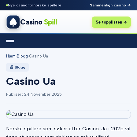
Nye casino for
norske spillere
Sammenlign casino →
Casino
Spill
Se topplisten →
Hjem
›
Blogg
›
Casino Ua
📰 Blogg
Casino Ua
Publisert 24 November 2025
Norske spillere som søker etter Casino Ua i 2025 vil