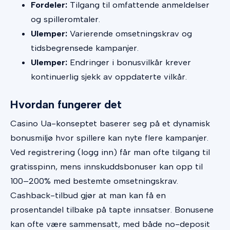
Fordeler:
Tilgang til omfattende anmeldelser
og spilleromtaler.
Ulemper:
Varierende omsetningskrav og
tidsbegrensede kampanjer.
Ulemper:
Endringer i bonusvilkår krever
kontinuerlig sjekk av oppdaterte vilkår.
Hvordan fungerer det
Casino Ua-konseptet baserer seg på et dynamisk
bonusmiljø hvor spillere kan nyte flere kampanjer.
Ved registrering (logg inn) får man ofte tilgang til
gratisspinn, mens innskuddsbonuser kan opp til
100–200% med bestemte omsetningskrav.
Cashback-tilbud gjør at man kan få en
prosentandel tilbake på tapte innsatser. Bonusene
kan ofte være sammensatt, med både no-deposit