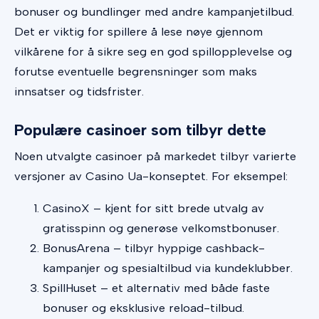
bonuser og bundlinger med andre kampanjetilbud.
Det er viktig for spillere å lese nøye gjennom
vilkårene for å sikre seg en god spillopplevelse og
forutse eventuelle begrensninger som maks
innsatser og tidsfrister.
Populære casinoer som tilbyr dette
Noen utvalgte casinoer på markedet tilbyr varierte
versjoner av Casino Ua-konseptet. For eksempel:
CasinoX – kjent for sitt brede utvalg av
gratisspinn og generøse velkomstbonuser.
BonusArena – tilbyr hyppige cashback-
kampanjer og spesialtilbud via kundeklubber.
SpillHuset – et alternativ med både faste
bonuser og eksklusive reload-tilbud.