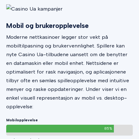
Mobil og brukeropplevelse
Moderne nettkasinoer legger stor vekt på
mobiltilpasning og brukervennlighet. Spillere kan
nyte Casino Ua-tilbudene uansett om de benytter
en datamaskin eller mobil enhet. Nettsidene er
optimalisert for rask navigasjon, og aplicasjonene
tilbyr ofte en sømløs spilleopplevelse med intuitive
menyer og raske oppdateringer. Under viser vi en
enkel visuell representasjon av mobil vs. desktop-
opplevelse:
Mobilopplevelse
85%