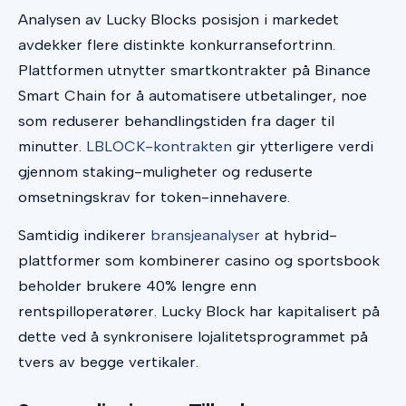
Analysen av Lucky Blocks posisjon i markedet
avdekker flere distinkte konkurransefortrinn.
Plattformen utnytter smartkontrakter på Binance
Smart Chain for å automatisere utbetalinger, noe
som reduserer behandlingstiden fra dager til
minutter.
LBLOCK-kontrakten
gir ytterligere verdi
gjennom staking-muligheter og reduserte
omsetningskrav for token-innehavere.
Samtidig indikerer
bransjeanalyser
at hybrid-
plattformer som kombinerer casino og sportsbook
beholder brukere 40% lengre enn
rentspilloperatører. Lucky Block har kapitalisert på
dette ved å synkronisere lojalitetsprogrammet på
tvers av begge vertikaler.