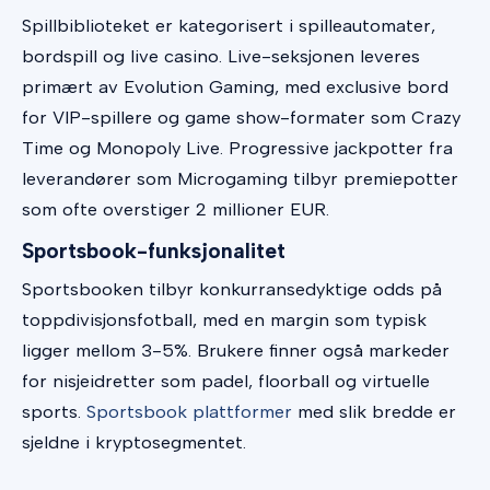
Spillbiblioteket er kategorisert i spilleautomater,
bordspill og live casino. Live-seksjonen leveres
primært av Evolution Gaming, med exclusive bord
for VIP-spillere og game show-formater som Crazy
Time og Monopoly Live. Progressive jackpotter fra
leverandører som Microgaming tilbyr premiepotter
som ofte overstiger 2 millioner EUR.
Sportsbook-funksjonalitet
Sportsbooken tilbyr konkurransedyktige odds på
toppdivisjonsfotball, med en margin som typisk
ligger mellom 3-5%. Brukere finner også markeder
for nisjeidretter som padel, floorball og virtuelle
sports.
Sportsbook plattformer
med slik bredde er
sjeldne i kryptosegmentet.