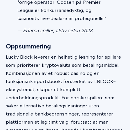
forrige operatør. Oddsen på Premier
League er konkurransedyktig, og
casinoets live-dealere er profesjonelle.”
— Erfaren spiller, aktiv siden 2023
Oppsummering
Lucky Block leverer en helhetlig løsning for spillere
som prioriterer kryptovaluta som betalingsmiddel.
Kombinasjonen av et robust casino og en
funksjonsrik sportsbook, forsterket av LBLOCK-
økosystemet, skaper et komplett
underholdningsprodukt. For norske spillere som
søker alternative betalingsløsninger uten
tradisjonelle bankbegrensninger, representerer
plattformen et legitimt valg, forutsatt at man