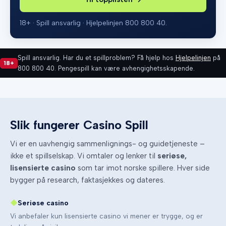
18+ · Spill ansvarlig · Hjelpelinjen 800 800 40.
Spill ansvarlig. Har du et spillproblem? Få hjelp hos
Hjelpelinjen
på
18+
800 800 40. Pengespill kan være avhengighetsskapende.
Slik fungerer Casino Spill
Vi er en uavhengig sammenlignings- og guidetjeneste –
ikke et spillselskap. Vi omtaler og lenker til
seriøse,
lisensierte casino
som tar imot norske spillere. Hver side
bygger på research, faktasjekkes og dateres.
◆
Seriøse casino
Vi anbefaler kun lisensierte casino vi mener er trygge, og er