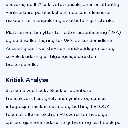
ansvarlig spill. Alle kryptotransaksjoner er offentlig
verifiserbare på blockchain, noe som eliminerer
risikoen for manipulering av utbetalingshistorikk.
Plattformen benytter to-faktor autentisering (2FA)
og cold wallet-lagring for 98% av kundemidlene.
Ansvarlig spill
-verktøy som innskuddsgrenser og
selvekskludering er tilgjengelige direkte i
brukerpanellet.
Kritisk Analyse
Styrkene ved Lucky Block er åpenbare:
transaksjonshastighet, anonymitet og sømløs
integrasjon mellom casino og betting. LBLOCK-
tokenet tilfører ekstra nytteverdi for hyppige
spillere gjennom reduserte gebyrer og cashback på