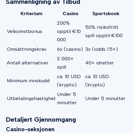
Sammenligning av Tilbud
Kriterium
Casino
Sportsbook
200%
50% risikofritt
Velkomstbonus
opptil €10
spill opptil €100
000
Omsättningskrav
6x (casino)
3x (odds 1.5+)
2 000+
Antall alternativer
40+ idretter
spill
ca. 10 USD
ca. 10 USD
Minimum innskudd
(krypto)
(krypto)
Under 5
Utbetalingshastighet
Under 5 minutter
minutter
Detaljert Gjennomgang
Casino-seksjonen