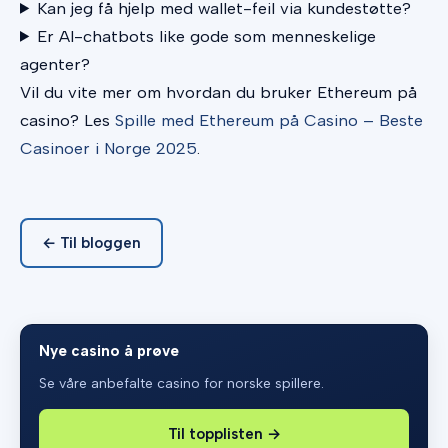
Kan jeg få hjelp med wallet-feil via kundestøtte?
Er AI-chatbots like gode som menneskelige
agenter?
Vil du vite mer om hvordan du bruker Ethereum på
casino? Les
Spille med Ethereum på Casino – Beste
Casinoer i Norge 2025
.
← Til bloggen
Nye casino å prøve
Se våre anbefalte casino for norske spillere.
Til topplisten →