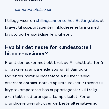
cameronhotel.co.uk
I tillegg viser en
stillingsannonse hos BettingJobs
at
kravet til supportagenter inkluderer erfaring med
krypto og flerspråklige ferdigheter.
Hva blir det neste for kundestøtte i
bitcoin-casinoer?
Fremtiden peker mot økt bruk av AI-chatbots for å
gi raskere svar på enkle spørsmål. Samtidig
forventes norsk kundestøtte å bli mer vanlig
ettersom antallet norske spillere vokser. Kravene til
kryptokompetanse hos supportagenter vil trolig
øke i takt med bransjens kompleksitet. For en
grundigere oversikt over de beste alternativene,