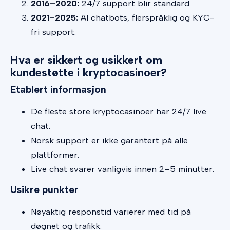
2016–2020:
24/7 support blir standard.
2021–2025:
AI chatbots, flerspråklig og KYC-
fri support.
Hva er sikkert og usikkert om
kundestøtte i kryptocasinoer?
Etablert informasjon
De fleste store kryptocasinoer har 24/7 live
chat.
Norsk support er ikke garantert på alle
plattformer.
Live chat svarer vanligvis innen 2–5 minutter.
Usikre punkter
Nøyaktig responstid varierer med tid på
døgnet og trafikk.