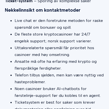
Ticket-system
– Sporing av komplekse saker
Nøkkelinnsikt om kontaktmetoder
Live chat er den foretrukne metoden for raske
spørsmål om bonuser og spill.
De fleste store kryptocasinoer har 24/7
engelsk support; norsk support varierer.
Uttaksrelaterte spørsmål får prioritet hos
casinoer med høy omsetning.
Ansatte må ofte ha erfaring med krypto og
flerspråklige ferdigheter.
Telefon tilbys sjelden, men kan være nyttig ved
hasteproblemer.
Noen casinoer bruker AI-chatbots for
førstelinje-support før du kobles til en agent.
Ticketsystem er best for saker som krever
dokumentasjon eller oppfølging over tid.