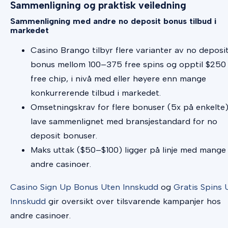
Sammenligning og praktisk veiledning
Sammenligning med andre no deposit bonus tilbud i
markedet
Casino Brango tilbyr flere varianter av no deposi
bonus mellom 100–375 free spins og opptil $250
free chip, i nivå med eller høyere enn mange
konkurrerende tilbud i markedet.
Omsetningskrav for flere bonuser (5x på enkelte)
lave sammenlignet med bransjestandard for no
deposit bonuser.
Maks uttak ($50–$100) ligger på linje med mange
andre casinoer.
Casino Sign Up Bonus Uten Innskudd
og
Gratis Spins 
Innskudd
gir oversikt over tilsvarende kampanjer hos
andre casinoer.