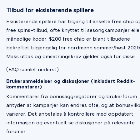
Tilbud for eksisterende spillere
Eksisterende spillere har tilgang til enkelte free chip o
free spins-tilbud, ofte knyttet til sesongkampanjer elle
månedlige koder. $200 free chip er blant tilbudene
bekreftet tilgjengelig for nordmenn sommer/høst 2025
Maks uttak og omsetningskrav gjelder også for disse.
(FAQ samlet nederst)
Brukeranmeldelser og diskusjoner (inkludert Reddit-
kommentarer)
Kommentarer fra bonusaggregatorer og brukerforum
antyder at kampanjer kan endres ofte, og at bonusvilk
varierer. Det anbefales å kontrollere med oppdatert
informasjon og eventuelt se diskusjoner på relevante
forumer.