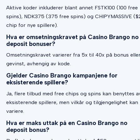
Aktive koder inkluderer blant annet FSTK100 (100 free
spins), NDK375 (375 free spins) og CHIPYMASSIVE ($
chip for nye spillere).
Hva er omsetningskravet på Casino Brango no
deposit bonuser?
Omsetningskravet varierer fra 5x til 40x på bonus elle
gevinst, avhengig av kode.
Gjelder Casino Brango kampanjene for
eksisterende spillere?
Ja, flere tilbud med free chips og spins kan benyttes a
eksisterende spillere, men vilkår og tilgjengelighet kan
variere.
Hva er maks uttak på en Casino Brango no
deposit bonus?