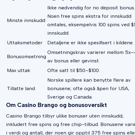
Ikke nødvendig for no deposit bonus.
Noen free spins ekstra for innskudd
Minste innskudd
omtales, eksempelvis 100 spins ved $
innskudd.
Uttaksmetoder
Detaljene er ikke spesifisert i kildene.
Omsetningskrav varierer mellom 5x
Bonusomsetning
av bonus eller gevinst.
Max uttak
Ofte satt til $50–$100.
Norske spillere kan benytte flere av
Tillatte land
bonusene; ofte også åpen for USA,
Sverige og Canada.
Om Casino Brango og bonusoversikt
Casino Brango tilbyr ulike bonuser uten innskudd,
inkludert free spins og free chip-tilbud. Bonusene vari
i verdi og antall, der noen gir opptil 375 free spins elle