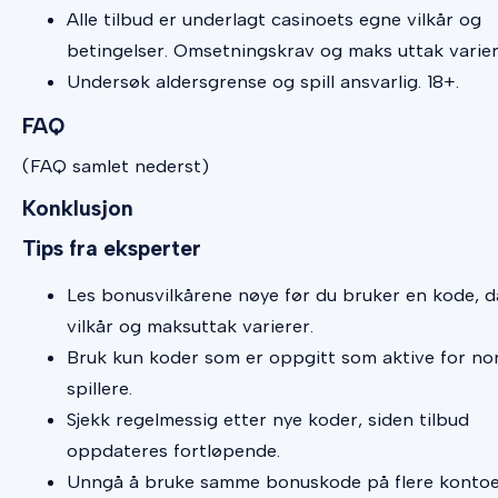
Alle tilbud er underlagt casinoets egne vilkår og
betingelser. Omsetningskrav og maks uttak varier
Undersøk aldersgrense og spill ansvarlig. 18+.
FAQ
(FAQ samlet nederst)
Konklusjon
Tips fra eksperter
Les bonusvilkårene nøye før du bruker en kode, d
vilkår og maksuttak varierer.
Bruk kun koder som er oppgitt som aktive for no
spillere.
Sjekk regelmessig etter nye koder, siden tilbud
oppdateres fortløpende.
Unngå å bruke samme bonuskode på flere konto