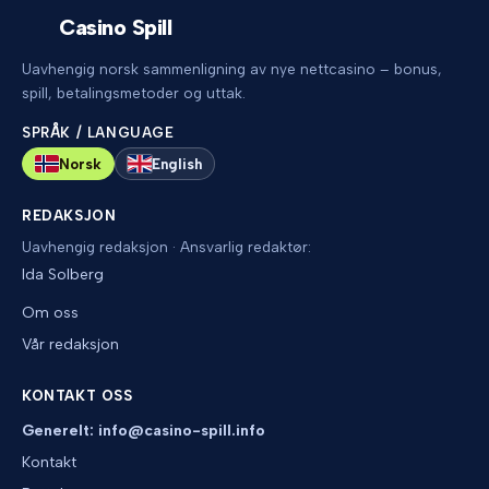
Casino Spill
Uavhengig norsk sammenligning av nye nettcasino – bonus,
spill, betalingsmetoder og uttak.
SPRÅK / LANGUAGE
Norsk
English
REDAKSJON
Uavhengig redaksjon · Ansvarlig redaktør:
Ida Solberg
Om oss
Vår redaksjon
KONTAKT OSS
Generelt: info@casino-spill.info
Kontakt