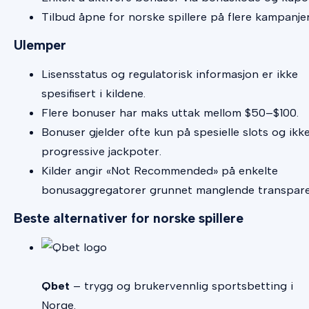
Tilbud åpne for norske spillere på flere kampanjer
Ulemper
Lisensstatus og regulatorisk informasjon er ikke
spesifisert i kildene.
Flere bonuser har maks uttak mellom $50–$100.
Bonuser gjelder ofte kun på spesielle slots og ikk
progressive jackpoter.
Kilder angir «Not Recommended» på enkelte
bonusaggregatorer grunnet manglende transpare
Beste alternativer for norske spillere
Qbet
– trygg og brukervennlig sportsbetting i
Norge.