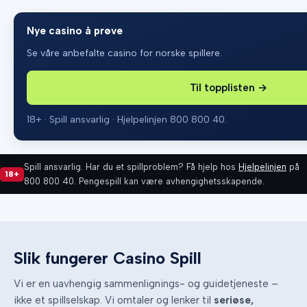
Nye casino å prøve
Se våre anbefalte casino for norske spillere.
Til topplisten →
18+ · Spill ansvarlig · Hjelpelinjen 800 800 40.
Spill ansvarlig. Har du et spillproblem? Få hjelp hos
Hjelpelinjen
på
18+
800 800 40. Pengespill kan være avhengighetsskapende.
Slik fungerer Casino Spill
Vi er en uavhengig sammenlignings- og guidetjeneste –
ikke et spillselskap. Vi omtaler og lenker til
seriøse,