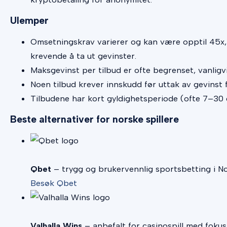
Ulemper
Omsetningskrav varierer og kan være opptil 45x,
krevende å ta ut gevinster.
Maksgevinst per tilbud er ofte begrenset, vanligv
Noen tilbud krever innskudd før uttak av gevinst f
Tilbudene har kort gyldighetsperiode (ofte 7–30 
Beste alternativer for norske spillere
Qbet
– trygg og brukervennlig sportsbetting i No
Besøk Qbet
Valhalla Wins
– anbefalt for casinospill med fokus 