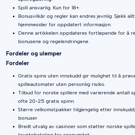
Spill ansvarlig. Kun for 18+.
Bonusvilkår og regler kan endres jevnlig. Sjekk allt
hjemmesider for oppdatert informasjon.
Denne artikkelen oppdateres fortløpende for å re
bonusene og regelendringene.
Fordeler og ulemper
Fordeler
Gratis spins uten innskudd gir mulighet til å prøv
spilleautomater uten personlig risiko.
Tilbud for norske spillere med varierende antall s
ofte 20-25 gratis spinn.
Større velkomstpakker tilgjengelig etter innskudd
bonuser.
Bredt utvalg av casinoer som støtter norske spil
kryptobetaling for anonymitet.