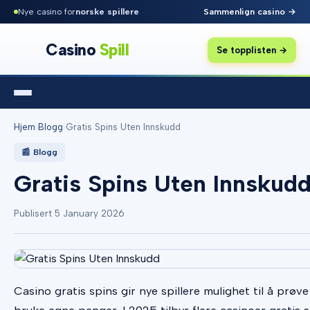
Nye casino for
norske spillere
Sammenlign casino →
Casino
Spill
Se topplisten →
Hjem
›
Blogg
›
Gratis Spins Uten Innskudd
📰 Blogg
Gratis Spins Uten Innskud
Publisert 5 January 2026
Casino gratis spins gir nye spillere mulighet til å prøv