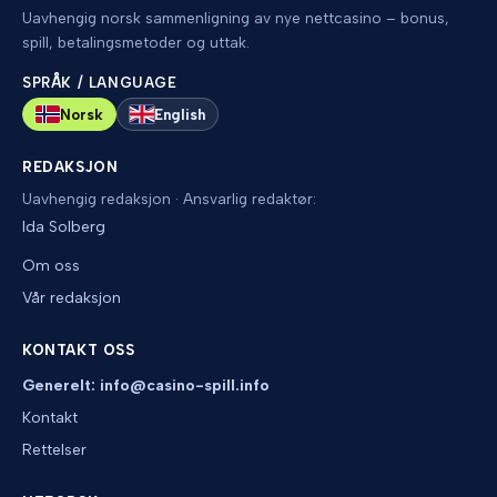
Uavhengig norsk sammenligning av nye nettcasino – bonus,
spill, betalingsmetoder og uttak.
SPRÅK / LANGUAGE
Norsk
English
REDAKSJON
Uavhengig redaksjon · Ansvarlig redaktør:
Ida Solberg
Om oss
Vår redaksjon
KONTAKT OSS
Generelt: info@casino-spill.info
Kontakt
Rettelser