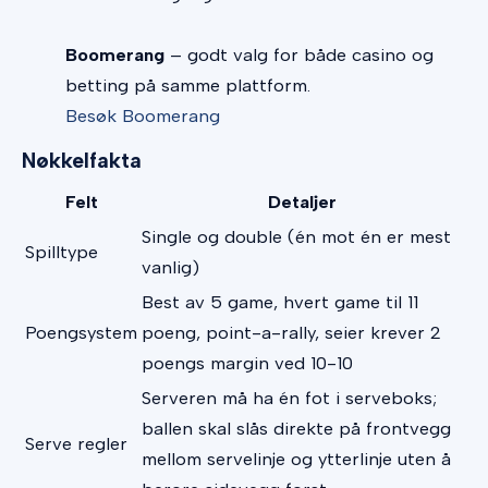
Boomerang
– godt valg for både casino og
betting på samme plattform.
Besøk Boomerang
Nøkkelfakta
Felt
Detaljer
Single og double (én mot én er mest
Spilltype
vanlig)
Best av 5 game, hvert game til 11
Poengsystem
poeng, point-a-rally, seier krever 2
poengs margin ved 10-10
Serveren må ha én fot i serveboks;
ballen skal slås direkte på frontvegg
Serve regler
mellom servelinje og ytterlinje uten å