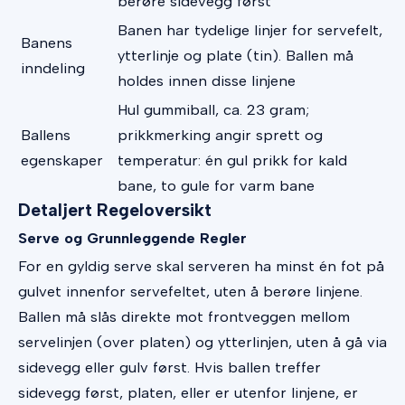
berøre sidevegg først
Banen har tydelige linjer for servefelt,
Banens
ytterlinje og plate (tin). Ballen må
inndeling
holdes innen disse linjene
Hul gummiball, ca. 23 gram;
Ballens
prikkmerking angir sprett og
egenskaper
temperatur: én gul prikk for kald
bane, to gule for varm bane
Detaljert Regeloversikt
Serve og Grunnleggende Regler
For en gyldig serve skal serveren ha minst én fot på
gulvet innenfor servefeltet, uten å berøre linjene.
Ballen må slås direkte mot frontveggen mellom
servelinjen (over platen) og ytterlinjen, uten å gå via
sidevegg eller gulv først. Hvis ballen treffer
sidevegg først, platen, eller er utenfor linjene, er