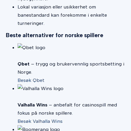
Lokal variasjon eller usikkerhet om
banestandard kan forekomme i enkelte
turneringer.
Beste alternativer for norske spillere
Qbet
– trygg og brukervennlig sportsbetting i
Norge.
Besøk Qbet
Valhalla Wins
– anbefalt for casinospill med
fokus på norske spillere.
Besøk Valhalla Wins