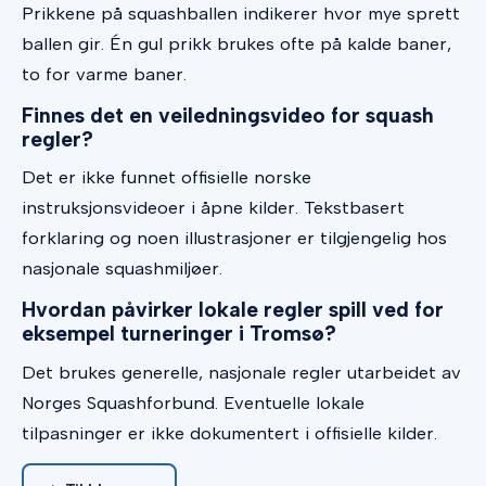
Prikkene på squashballen indikerer hvor mye sprett
ballen gir. Én gul prikk brukes ofte på kalde baner,
to for varme baner.
Finnes det en veiledningsvideo for squash
regler?
Det er ikke funnet offisielle norske
instruksjonsvideoer i åpne kilder. Tekstbasert
forklaring og noen illustrasjoner er tilgjengelig hos
nasjonale squashmiljøer.
Hvordan påvirker lokale regler spill ved for
eksempel turneringer i Tromsø?
Det brukes generelle, nasjonale regler utarbeidet av
Norges Squashforbund. Eventuelle lokale
tilpasninger er ikke dokumentert i offisielle kilder.