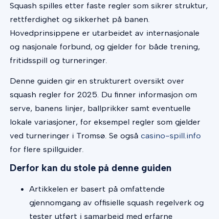
Squash spilles etter faste regler som sikrer struktur,
rettferdighet og sikkerhet på banen.
Hovedprinsippene er utarbeidet av internasjonale
og nasjonale forbund, og gjelder for både trening,
fritidsspill og turneringer.
Denne guiden gir en strukturert oversikt over
squash regler for 2025. Du finner informasjon om
serve, banens linjer, ballprikker samt eventuelle
lokale variasjoner, for eksempel regler som gjelder
ved turneringer i Tromsø. Se også
casino-spill.info
for flere spillguider.
Derfor kan du stole på denne guiden
Artikkelen er basert på omfattende
gjennomgang av offisielle squash regelverk og
tester utført i samarbeid med erfarne