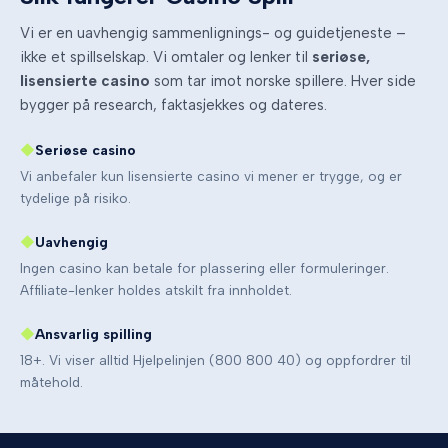
Vi er en uavhengig sammenlignings- og guidetjeneste –
ikke et spillselskap. Vi omtaler og lenker til
seriøse,
lisensierte casino
som tar imot norske spillere. Hver side
bygger på research, faktasjekkes og dateres.
◆
Seriøse casino
Vi anbefaler kun lisensierte casino vi mener er trygge, og er
tydelige på risiko.
◆
Uavhengig
Ingen casino kan betale for plassering eller formuleringer.
Affiliate-lenker holdes atskilt fra innholdet.
◆
Ansvarlig spilling
18+. Vi viser alltid Hjelpelinjen (800 800 40) og oppfordrer til
måtehold.