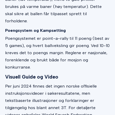
brukes på varme baner (høy temperatur). Dette
skal sikre at ballen får tilpasset sprett til
forholdene.
Poengsystem og Kampsetting
Poengsystemet er point-a-rally til 11 poeng (best av
5 games), og hvert ballveksling gir poeng. Ved 10-10
kreves det to poengs margin. Reglene er nasjonale,
forenklende og brukt både for mosjon og
konkurranse.
Visuell Guide og Video
Per juni 2024 finnes det ingen norske offisielle
instruksjonsvideoer i søkeresultatene, men
tekstbaserte illustrasjoner og forklaringer er
tilgjengelig hos blant annet 3T. For detaljerte
videoer anbefales World Squash Federation-