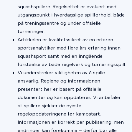
squashspillere. Regelsettet er evaluert med
utgangspunkt i hverdagslige spillforhold, både
på treningssentre og under offisielle
turneringer.
Artikkelen er kvalitetssikret av en erfaren
sportsanalytiker med flere års erfaring innen
squashsport samt med en inngående
forståelse av både regelverk og turneringsspill.
Vi understreker viktigheten av å spille
ansvarlig. Reglene og informasjonen
presentert her er basert på offisielle
dokumenter og kan oppdateres. Vi anbefaler
at spillere sjekker de nyeste
regeloppdateringene før kampstart.
Informasjonen er korrekt per publisering, men
endringer kan forekomme – derfor bør alle