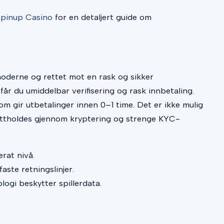
Spinup Casino
for en detaljert guide om
oderne og rettet mot en rask og sikker
 får du umiddelbar verifisering og rask innbetaling.
m gir utbetalinger innen 0–1 time. Det er ikke mulig
ettholdes gjennom kryptering og strenge KYC-
rat nivå.
ste retningslinjer.
ogi beskytter spillerdata.