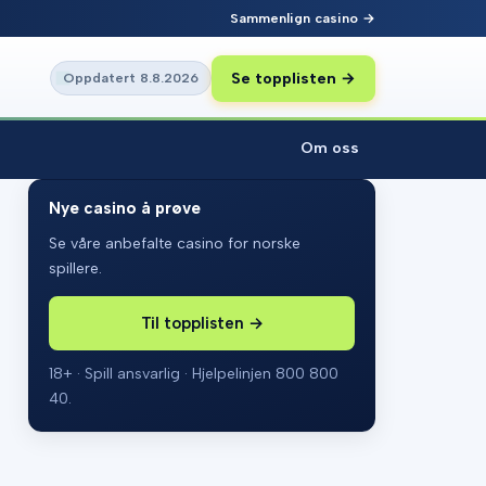
Sammenlign casino →
Se topplisten →
Oppdatert 8.8.2026
Om oss
Nye casino å prøve
Se våre anbefalte casino for norske
spillere.
Til topplisten →
18+ · Spill ansvarlig · Hjelpelinjen 800 800
40.