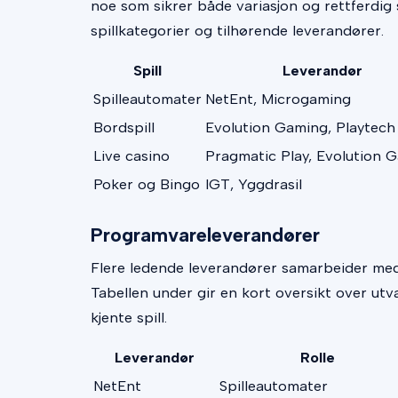
noe som sikrer både variasjon og rettferdig 
spillkategorier og tilhørende leverandører.
Spill
Leverandør
Spilleautomater
NetEnt, Microgaming
Bordspill
Evolution Gaming, Playtech
Live casino
Pragmatic Play, Evolution 
Poker og Bingo
IGT, Yggdrasil
Programvareleverandører
Flere ledende leverandører samarbeider med P
Tabellen under gir en kort oversikt over utv
kjente spill.
Leverandør
Rolle
NetEnt
Spilleautomater