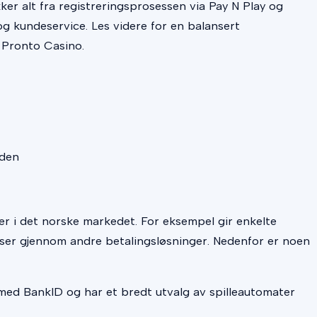
ker alt fra registreringsprosessen via Pay N Play og
l og kundeservice. Les videre for en balansert
 Pronto Casino.
iden
er i det norske markedet. For eksempel gir enkelte
user gjennom andre betalingsløsninger. Nedenfor er noen
med BankID og har et bredt utvalg av spilleautomater