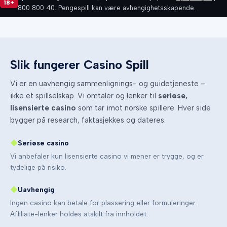
18+
800 800 40. Pengespill kan være avhengighetsskapende.
Slik fungerer Casino Spill
Vi er en uavhengig sammenlignings- og guidetjeneste –
ikke et spillselskap. Vi omtaler og lenker til
seriøse,
lisensierte casino
som tar imot norske spillere. Hver side
bygger på research, faktasjekkes og dateres.
◆
Seriøse casino
Vi anbefaler kun lisensierte casino vi mener er trygge, og er
tydelige på risiko.
◆
Uavhengig
Ingen casino kan betale for plassering eller formuleringer.
Affiliate-lenker holdes atskilt fra innholdet.