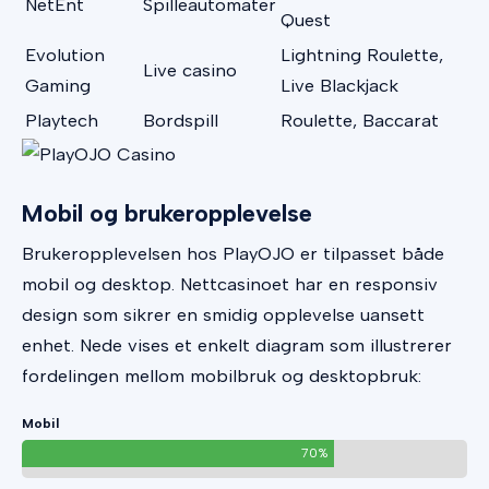
NetEnt
Spilleautomater
Quest
Evolution
Lightning Roulette,
Live casino
Gaming
Live Blackjack
Playtech
Bordspill
Roulette, Baccarat
Mobil og brukeropplevelse
Brukeropplevelsen hos PlayOJO er tilpasset både
mobil og desktop. Nettcasinoet har en responsiv
design som sikrer en smidig opplevelse uansett
enhet. Nede vises et enkelt diagram som illustrerer
fordelingen mellom mobilbruk og desktopbruk:
Mobil
70%