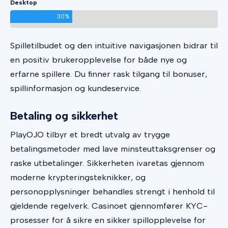
Desktop
30%
Spilletilbudet og den intuitive navigasjonen bidrar til
en positiv brukeropplevelse for både nye og
erfarne spillere. Du finner rask tilgang til bonuser,
spillinformasjon og kundeservice.
Betaling og sikkerhet
PlayOJO tilbyr et bredt utvalg av trygge
betalingsmetoder med lave minsteuttaksgrenser og
raske utbetalinger. Sikkerheten ivaretas gjennom
moderne krypteringsteknikker, og
personopplysninger behandles strengt i henhold til
gjeldende regelverk. Casinoet gjennomfører KYC-
prosesser for å sikre en sikker spillopplevelse for