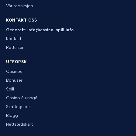
Vår redaksjon
KONTAKT OSS
Generelt: info@casino-spill.info
Kontakt
Rettelser
UTFORSK
Casinoer
Bonuser
Spill
Casino å unngå
Skatteguide
Blogg
Nettstedskart