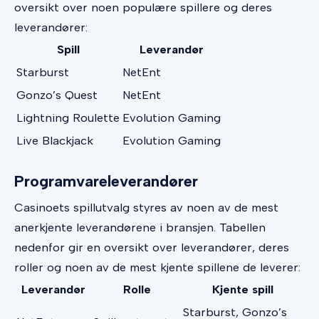
oversikt over noen populære spillere og deres
leverandører:
Spill
Leverandør
Starburst
NetEnt
Gonzo’s Quest
NetEnt
Lightning Roulette
Evolution Gaming
Live Blackjack
Evolution Gaming
Programvareleverandører
Casinoets spillutvalg styres av noen av de mest
anerkjente leverandørene i bransjen. Tabellen
nedenfor gir en oversikt over leverandører, deres
roller og noen av de mest kjente spillene de leverer:
Leverandør
Rolle
Kjente spill
Starburst, Gonzo’s