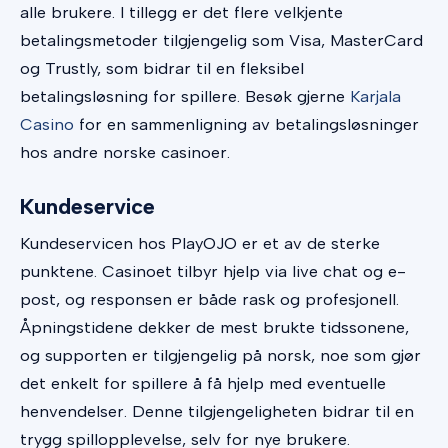
alle brukere. I tillegg er det flere velkjente
betalingsmetoder tilgjengelig som Visa, MasterCard
og Trustly, som bidrar til en fleksibel
betalingsløsning for spillere. Besøk gjerne
Karjala
Casino
for en sammenligning av betalingsløsninger
hos andre norske casinoer.
Kundeservice
Kundeservicen hos PlayOJO er et av de sterke
punktene. Casinoet tilbyr hjelp via live chat og e-
post, og responsen er både rask og profesjonell.
Åpningstidene dekker de mest brukte tidssonene,
og supporten er tilgjengelig på norsk, noe som gjør
det enkelt for spillere å få hjelp med eventuelle
henvendelser. Denne tilgjengeligheten bidrar til en
trygg spillopplevelse, selv for nye brukere.