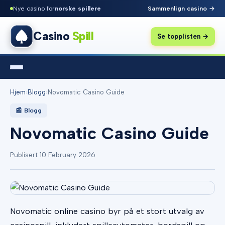
Nye casino for
norske spillere
Sammenlign casino →
Casino
Spill
Se topplisten →
Hjem
›
Blogg
›
Novomatic Casino Guide
📰 Blogg
Novomatic Casino Guide
Publisert 10 February 2026
Novomatic online casino byr på et stort utvalg av