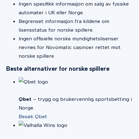
Ingen spesifikk informasjon om salg av fysiske
automater i UK eller Norge.
Begrenset informasjon fra kildene om
lisensstatus for norske spillere.
Ingen offisielle norske myndighetslisenser
nevnes for Novomatic casinoer rettet mot
norske spillere.
Beste alternativer for norske spillere
Qbet
– trygg og brukervennlig sportsbetting i
Norge.
Besøk Qbet