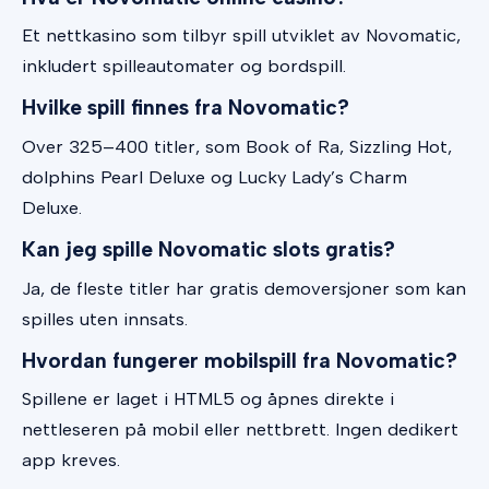
Et nettkasino som tilbyr spill utviklet av Novomatic,
inkludert spilleautomater og bordspill.
Hvilke spill finnes fra Novomatic?
Over 325–400 titler, som Book of Ra, Sizzling Hot,
dolphins Pearl Deluxe og Lucky Lady’s Charm
Deluxe.
Kan jeg spille Novomatic slots gratis?
Ja, de fleste titler har gratis demoversjoner som kan
spilles uten innsats.
Hvordan fungerer mobilspill fra Novomatic?
Spillene er laget i HTML5 og åpnes direkte i
nettleseren på mobil eller nettbrett. Ingen dedikert
app kreves.