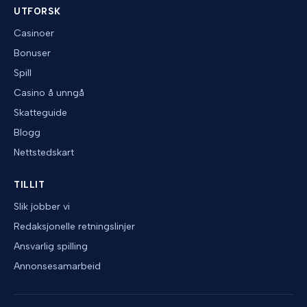
UTFORSK
Casinoer
Bonuser
Spill
Casino å unngå
Skatteguide
Blogg
Nettstedskart
TILLIT
Slik jobber vi
Redaksjonelle retningslinjer
Ansvarlig spilling
Annonsesamarbeid