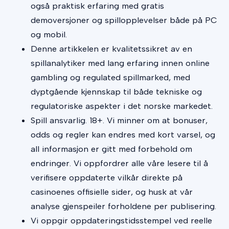
også praktisk erfaring med gratis
demoversjoner og spillopplevelser både på PC
og mobil.
Denne artikkelen er kvalitetssikret av en
spillanalytiker med lang erfaring innen online
gambling og regulated spillmarked, med
dyptgående kjennskap til både tekniske og
regulatoriske aspekter i det norske markedet.
Spill ansvarlig. 18+. Vi minner om at bonuser,
odds og regler kan endres med kort varsel, og
all informasjon er gitt med forbehold om
endringer. Vi oppfordrer alle våre lesere til å
verifisere oppdaterte vilkår direkte på
casinoenes offisielle sider, og husk at vår
analyse gjenspeiler forholdene per publisering.
Vi oppgir oppdateringstidsstempel ved reelle