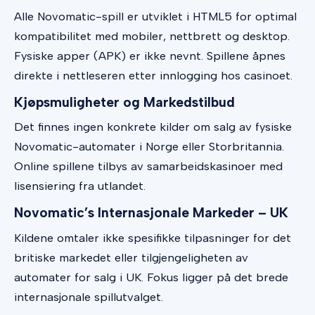
Alle Novomatic-spill er utviklet i HTML5 for optimal
kompatibilitet med mobiler, nettbrett og desktop.
Fysiske apper (APK) er ikke nevnt. Spillene åpnes
direkte i nettleseren etter innlogging hos casinoet.
Kjøpsmuligheter og Markedstilbud
Det finnes ingen konkrete kilder om salg av fysiske
Novomatic-automater i Norge eller Storbritannia.
Online spillene tilbys av samarbeidskasinoer med
lisensiering fra utlandet.
Novomatic’s Internasjonale Markeder – UK
Kildene omtaler ikke spesifikke tilpasninger for det
britiske markedet eller tilgjengeligheten av
automater for salg i UK. Fokus ligger på det brede
internasjonale spillutvalget.