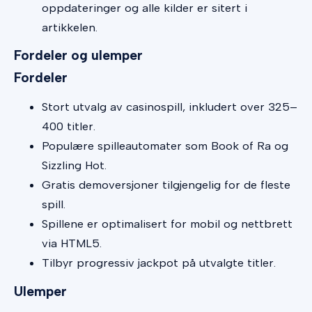
oppdateringer og alle kilder er sitert i
artikkelen.
Fordeler og ulemper
Fordeler
Stort utvalg av casinospill, inkludert over 325–
400 titler.
Populære spilleautomater som Book of Ra og
Sizzling Hot.
Gratis demoversjoner tilgjengelig for de fleste
spill.
Spillene er optimalisert for mobil og nettbrett
via HTML5.
Tilbyr progressiv jackpot på utvalgte titler.
Ulemper