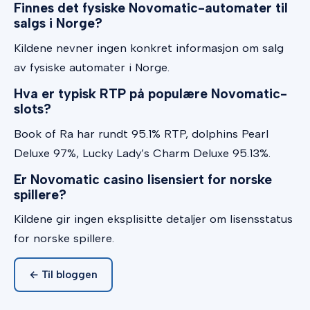
Finnes det fysiske Novomatic-automater til
salgs i Norge?
Kildene nevner ingen konkret informasjon om salg
av fysiske automater i Norge.
Hva er typisk RTP på populære Novomatic-
slots?
Book of Ra har rundt 95.1% RTP, dolphins Pearl
Deluxe 97%, Lucky Lady’s Charm Deluxe 95.13%.
Er Novomatic casino lisensiert for norske
spillere?
Kildene gir ingen eksplisitte detaljer om lisensstatus
for norske spillere.
← Til bloggen