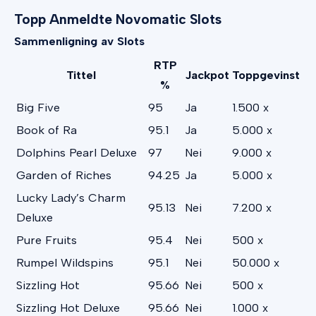
Topp Anmeldte Novomatic Slots
Sammenligning av Slots
RTP
Tittel
Jackpot
Toppgevinst
%
Big Five
95
Ja
1.500 x
Book of Ra
95.1
Ja
5.000 x
Dolphins Pearl Deluxe
97
Nei
9.000 x
Garden of Riches
94.25
Ja
5.000 x
Lucky Lady’s Charm
95.13
Nei
7.200 x
Deluxe
Pure Fruits
95.4
Nei
500 x
Rumpel Wildspins
95.1
Nei
50.000 x
Sizzling Hot
95.66
Nei
500 x
Sizzling Hot Deluxe
95.66
Nei
1.000 x