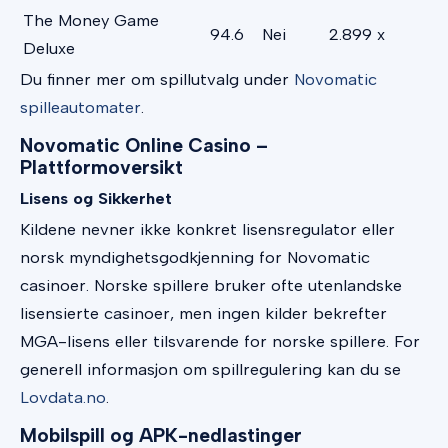
The Money Game
94.6
Nei
2.899 x
Deluxe
Du finner mer om spillutvalg under
Novomatic
spilleautomater
.
Novomatic Online Casino –
Plattformoversikt
Lisens og Sikkerhet
Kildene nevner ikke konkret lisensregulator eller
norsk myndighetsgodkjenning for Novomatic
casinoer. Norske spillere bruker ofte utenlandske
lisensierte casinoer, men ingen kilder bekrefter
MGA-lisens eller tilsvarende for norske spillere. For
generell informasjon om spillregulering kan du se
Lovdata.no
.
Mobilspill og APK-nedlastinger