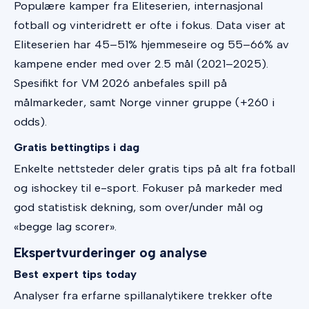
Populære kamper fra Eliteserien, internasjonal
fotball og vinteridrett er ofte i fokus. Data viser at
Eliteserien har 45–51% hjemmeseire og 55–66% av
kampene ender med over 2.5 mål (2021–2025).
Spesifikt for VM 2026 anbefales spill på
målmarkeder, samt Norge vinner gruppe (+260 i
odds).
Gratis bettingtips i dag
Enkelte nettsteder deler gratis tips på alt fra fotball
og ishockey til e-sport. Fokuser på markeder med
god statistisk dekning, som over/under mål og
«begge lag scorer».
Ekspertvurderinger og analyse
Best expert tips today
Analyser fra erfarne spillanalytikere trekker ofte