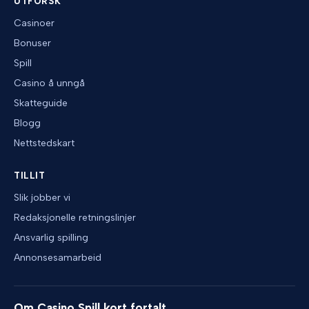
UTFORSK
Casinoer
Bonuser
Spill
Casino å unngå
Skatteguide
Blogg
Nettstedskart
TILLIT
Slik jobber vi
Redaksjonelle retningslinjer
Ansvarlig spilling
Annonsesamarbeid
Om Casino Spill kort fortalt