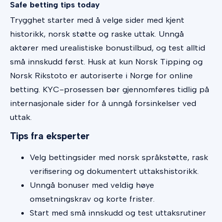
Safe betting tips today
Trygghet starter med å velge sider med kjent
historikk, norsk støtte og raske uttak. Unngå
aktører med urealistiske bonustilbud, og test alltid
små innskudd først. Husk at kun Norsk Tipping og
Norsk Rikstoto er autoriserte i Norge for online
betting. KYC-prosessen bør gjennomføres tidlig på
internasjonale sider for å unngå forsinkelser ved
uttak.
Tips fra eksperter
Velg bettingsider med norsk språkstøtte, rask
verifisering og dokumentert uttakshistorikk.
Unngå bonuser med veldig høye
omsetningskrav og korte frister.
Start med små innskudd og test uttaksrutiner