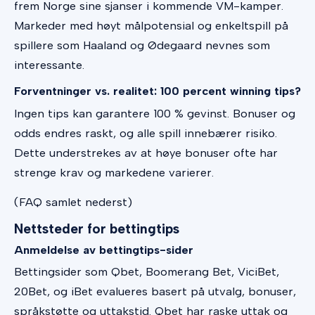
frem Norge sine sjanser i kommende VM-kamper.
Markeder med høyt målpotensial og enkeltspill på
spillere som Haaland og Ødegaard nevnes som
interessante.
Forventninger vs. realitet: 100 percent winning tips?
Ingen tips kan garantere 100 % gevinst. Bonuser og
odds endres raskt, og alle spill innebærer risiko.
Dette understrekes av at høye bonuser ofte har
strenge krav og markedene varierer.
(FAQ samlet nederst)
Nettsteder for bettingtips
Anmeldelse av bettingtips-sider
Bettingsider som Qbet, Boomerang Bet, ViciBet,
20Bet, og iBet evalueres basert på utvalg, bonuser,
språkstøtte og uttakstid. Qbet har raske uttak og