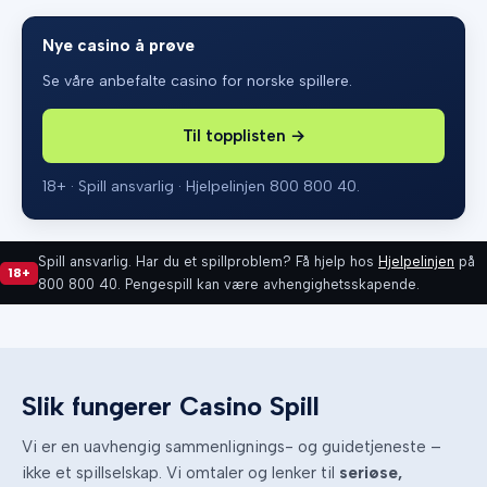
Nye casino å prøve
Se våre anbefalte casino for norske spillere.
Til topplisten →
18+ · Spill ansvarlig · Hjelpelinjen 800 800 40.
Spill ansvarlig. Har du et spillproblem? Få hjelp hos
Hjelpelinjen
på
18+
800 800 40. Pengespill kan være avhengighetsskapende.
Slik fungerer Casino Spill
Vi er en uavhengig sammenlignings- og guidetjeneste –
ikke et spillselskap. Vi omtaler og lenker til
seriøse,