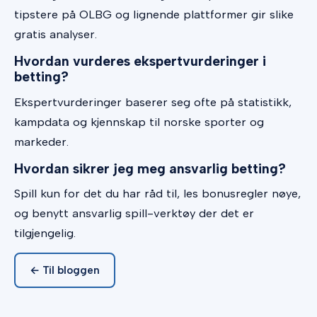
tipstere på OLBG og lignende plattformer gir slike
gratis analyser.
Hvordan vurderes ekspertvurderinger i
betting?
Ekspertvurderinger baserer seg ofte på statistikk,
kampdata og kjennskap til norske sporter og
markeder.
Hvordan sikrer jeg meg ansvarlig betting?
Spill kun for det du har råd til, les bonusregler nøye,
og benytt ansvarlig spill-verktøy der det er
tilgjengelig.
← Til bloggen