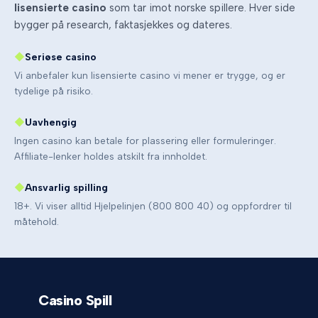
lisensierte casino
som tar imot norske spillere. Hver side
bygger på research, faktasjekkes og dateres.
◆
Seriøse casino
Vi anbefaler kun lisensierte casino vi mener er trygge, og er
tydelige på risiko.
◆
Uavhengig
Ingen casino kan betale for plassering eller formuleringer.
Affiliate-lenker holdes atskilt fra innholdet.
◆
Ansvarlig spilling
18+. Vi viser alltid Hjelpelinjen (800 800 40) og oppfordrer til
måtehold.
Casino Spill