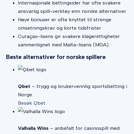
Internasjonale bettingsider har ofte svakere
ansvarlig spill-verktøy enn norske alternativer.
Høye bonuser er ofte knyttet til strenge
omsetningskrav og korte tidsfrister.
Curaçao-lisens gir svakere klagerettigheter
sammenlignet med Malta-lisens (MGA).
Beste alternativer for norske spillere
Qbet
– trygg og brukervennlig sportsbetting i
Norge.
Besøk Qbet
Valhalla Wins
– anbefalt for casinospill med