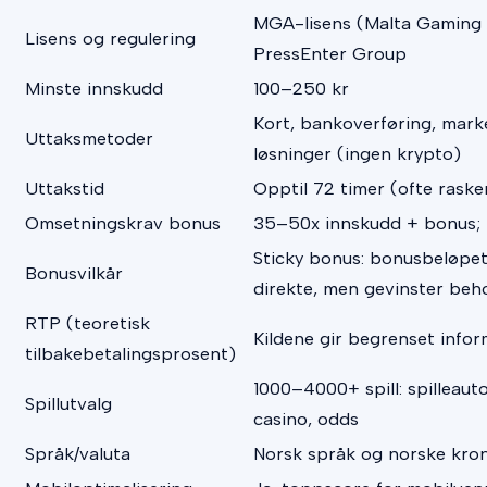
MGA-lisens (Malta Gaming A
Lisens og regulering
PressEnter Group
Minste innskudd
100–250 kr
Kort, bankoverføring, mark
Uttaksmetoder
løsninger (ingen krypto)
Uttakstid
Opptil 72 timer (ofte raske
Omsetningskrav bonus
35–50x innskudd + bonus; 
Sticky bonus: bonusbeløpet
Bonusvilkår
direkte, men gevinster beh
RTP (teoretisk
Kildene gir begrenset info
tilbakebetalingsprosent)
1000–4000+ spill: spilleauto
Spillutvalg
casino, odds
Språk/valuta
Norsk språk og norske kron