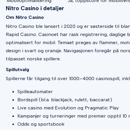
Mobiloptimalisering
Ja, toppscore for mobilven
Nitro Casino i detaljer
Om Nitro Casino
Nitro Casino ble lansert i 2020 og er søsterside til bl
Rapid Casino. Casinoet har rask registrering, daglige 
optimalisert for mobil. Temaet preges av flammer, moto
design i svart og oransje. Navigasjonen foregår på nors
tilpasset norske spillere.
Spillutvalg
Spillerne får tilgang til over 1000–4000 casinospill, inkl
Spilleautomater
Bordspill (bl.a. blackjack, rulett, baccarat)
Live casino med Evolution og Pragmatic Play
Kampanjer og turneringer med premier opptil 10 
Odds og sportsbook