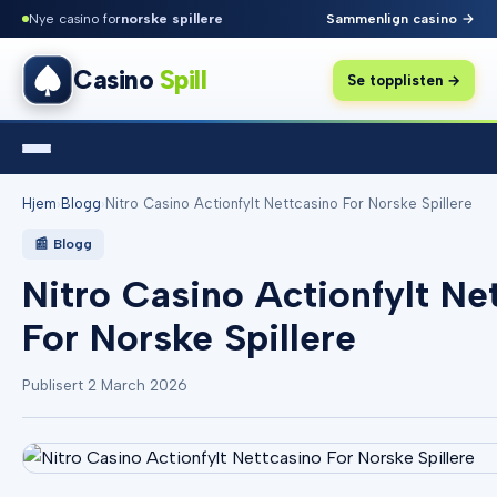
Nye casino for
norske spillere
Sammenlign casino →
Casino
Spill
Se topplisten →
Hjem
›
Blogg
›
Nitro Casino Actionfylt Nettcasino For Norske Spillere
📰 Blogg
Nitro Casino Actionfylt Ne
For Norske Spillere
Publisert 2 March 2026