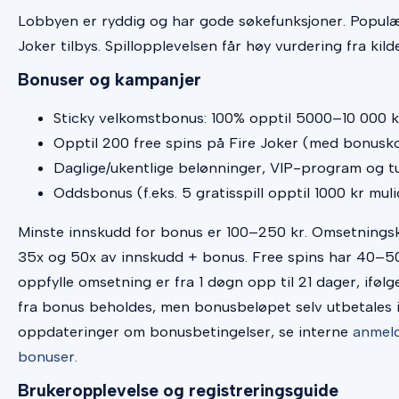
Lobbyen er ryddig og har gode søkefunksjoner. Populær
Joker tilbys. Spillopplevelsen får høy vurdering fra kilde
Bonuser og kampanjer
Sticky velkomstbonus: 100% opptil 5000–10 000 k
Opptil 200 free spins på Fire Joker (med bonusk
Daglige/ukentlige belønninger, VIP-program og t
Oddsbonus (f.eks. 5 gratisspill opptil 1000 kr muli
Minste innskudd for bonus er 100–250 kr. Omsetningsk
35x og 50x av innskudd + bonus. Free spins har 40–50x
oppfylle omsetning er fra 1 døgn opp til 21 dager, ifølge
fra bonus beholdes, men bonusbeløpet selv utbetales 
oppdateringer om bonusbetingelser, se interne
anmeld
bonuser
.
Brukeropplevelse og registreringsguide