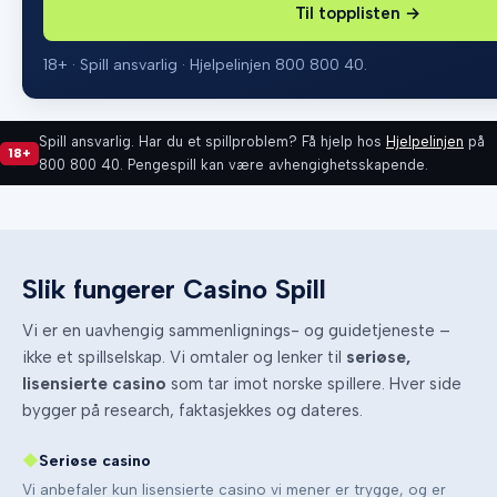
Til topplisten →
18+ · Spill ansvarlig · Hjelpelinjen 800 800 40.
Spill ansvarlig. Har du et spillproblem? Få hjelp hos
Hjelpelinjen
på
18+
800 800 40. Pengespill kan være avhengighetsskapende.
Slik fungerer Casino Spill
Vi er en uavhengig sammenlignings- og guidetjeneste –
ikke et spillselskap. Vi omtaler og lenker til
seriøse,
lisensierte casino
som tar imot norske spillere. Hver side
bygger på research, faktasjekkes og dateres.
◆
Seriøse casino
Vi anbefaler kun lisensierte casino vi mener er trygge, og er