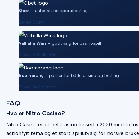
Qbet
– anbefalt for sportsbetting.
Besøk Qbet
Valhalla Wins
– godt valg for casinospill.
Besøk Valhalla Wins
Boomerang
– passer for både casino og betting.
Besøk Boomerang
FAQ
Hva er Nitro Casino?
Nitro Casino er et nettcasino lansert i 2020 med fokus
actionfylt tema og et stort spillutvalg for norske bruke