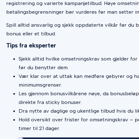
registrering og varierte kampanjetilbud. Høye omsetni
betalingsbegrensninger bør vurderes før man setter i
Spill alltid ansvarlig og sjekk oppdaterte vilkår før d
bonus eller et tilbud.
Tips fra eksperter
Sjekk alltid hvilke omsetningskrav som gjelder f
før du benytter dem.
Vær klar over at uttak kan medføre gebyrer og h
minimumsgrenser.
Les gjennom bonusvilkårene nøye, da bonusbeløpe
direkte fra sticky bonuser.
Dra nytte av daglige og ukentlige tilbud hvis du li
Hold oversikt over frister for omsetningskrav – p
timer til 21 dager.