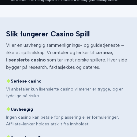
Slik fungerer Casino Spill
Vi er en uavhengig sammenlignings- og guidetjeneste –
ikke et spillselskap. Vi omtaler og lenker til
seriøse,
lisensierte casino
som tar imot norske spillere. Hver side
bygger på research, faktasjekkes og dateres.
◆
Seriøse casino
Vi anbefaler kun lisensierte casino vi mener er trygge, og er
tydelige på risiko.
◆
Uavhengig
Ingen casino kan betale for plassering eller formuleringer.
Affiliate-lenker holdes atskilt fra innholdet.