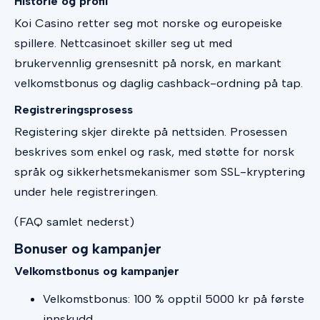
Historie og profil
Koi Casino retter seg mot norske og europeiske
spillere. Nettcasinoet skiller seg ut med
brukervennlig grensesnitt på norsk, en markant
velkomstbonus og daglig cashback-ordning på tap.
Registreringsprosess
Registering skjer direkte på nettsiden. Prosessen
beskrives som enkel og rask, med støtte for norsk
språk og sikkerhetsmekanismer som SSL-kryptering
under hele registreringen.
(FAQ samlet nederst)
Bonuser og kampanjer
Velkomstbonus og kampanjer
Velkomstbonus: 100 % opptil 5000 kr på første
innskudd