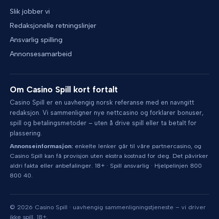
Slik jobber vi
Redaksjonelle retningslinjer
Ansvarlig spilling
Annonsesamarbeid
Om Casino Spill kort fortalt
Casino Spill er en uavhengig norsk referanse med en navngitt
redaksjon. Vi sammenligner nye nettcasino og forklarer bonuser,
spill og betalingsmetoder – uten å drive spill eller ta betalt for
plassering.
Annonseinformasjon:
enkelte lenker går til våre partnercasino, og
Casino Spill kan få provisjon uten ekstra kostnad for deg. Det påvirker
aldri fakta eller anbefalinger. 18+ · Spill ansvarlig · Hjelpelinjen 800
800 40.
© 2026 Casino Spill · uavhengig sammenligningstjeneste – vi driver
ikke spill. 18+.