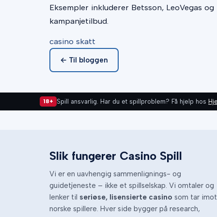
Eksempler inkluderer Betsson, LeoVegas og 
kampanjetilbud.
casino skatt
← Til bloggen
18+
Spill ansvarlig. Har du et spillproblem? Få hjelp hos
Hje
Slik fungerer Casino Spill
Vi er en uavhengig sammenlignings- og
guidetjeneste – ikke et spillselskap. Vi omtaler og
lenker til
seriøse, lisensierte casino
som tar imot
norske spillere. Hver side bygger på research,