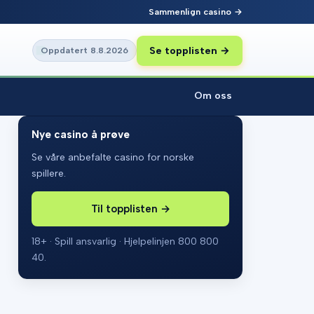
Sammenlign casino →
Se topplisten →
Oppdatert 8.8.2026
Om oss
Nye casino å prøve
Se våre anbefalte casino for norske
spillere.
Til topplisten →
18+ · Spill ansvarlig · Hjelpelinjen 800 800
40.