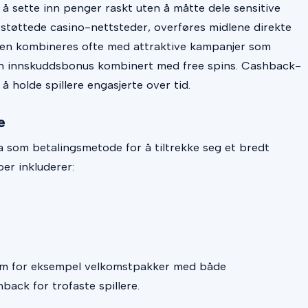
l å sette inn penger raskt uten å måtte dele sensitive
 støttede casino-nettsteder, overføres midlene direkte
oden kombineres ofte med attraktive kampanjer som
 en innskuddsbonus kombinert med free spins. Cashback-
å holde spillere engasjerte over tid.
e
a som betalingsmetode for å tiltrekke seg et bredt
oer inkluderer:
som for eksempel velkomstpakker med både
ack for trofaste spillere.