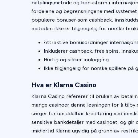
betalingsmetode og bonusform i internasjonal
fordelene og begrensningene med systemet fo
populære bonuser som cashback, innskuddsbo
metoden ikke er tilgjengelig for norske bruke
Attraktive bonusordninger internasjona
Inkluderer cashback, free spins, innsk
Hurtig og sikker innlogging
Ikke tilgjengelig for norske spillere på
Hva er Klarna Casino
Klarna Casino refererer til bruken av betali
mange casinoer denne løsningen for å tilby 
sørger for umiddelbar kreditering ved innsk
sensitive bankdetaljer med casinoet, og gir d
imidlertid Klarna ugyldig på grunn av restri