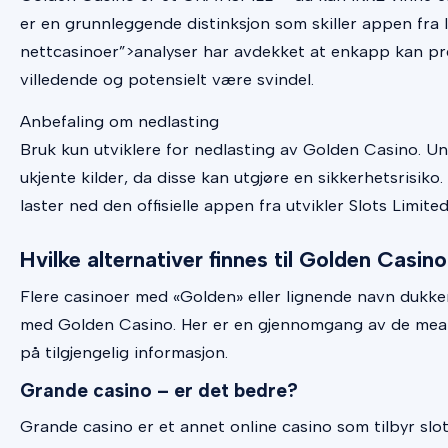
er en grunnleggende distinksjon som skiller appen fra l
nettcasinoer”>analyser har avdekket at enkapp kan pr
villedende og potensielt være svindel.
Anbefaling om nedlasting
Bruk kun utviklere for nedlasting av Golden Casino. Un
ukjente kilder, da disse kan utgjøre en sikkerhetsrisiko. V
laster ned den offisielle appen fra utvikler Slots Limited
Hvilke alternativer finnes til Golden Casin
Flere casinoer med «Golden» eller lignende navn dukk
med Golden Casino. Her er en gjennomgang av de meal
på tilgjengelig informasjon.
Grande casino – er det bedre?
Grande casino er et annet online casino som tilbyr slot