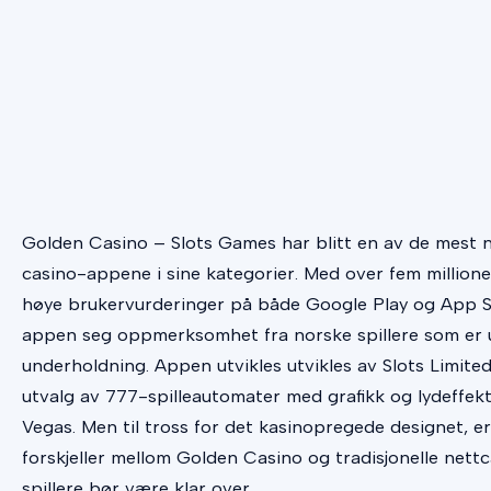
Golden Casino – Slots Games har blitt en av de mest n
casino-appene i sine kategorier. Med over fem millione
høye brukervurderinger på både Google Play og App St
appen seg oppmerksomhet fra norske spillere som er u
underholdning. Appen utvikles utvikles av Slots Limited
utvalg av 777-spilleautomater med grafikk og lydeffekt
Vegas. Men til tross for det kasinopregede designet, er 
forskjeller mellom Golden Casino og tradisjonelle net
spillere bør være klar over.