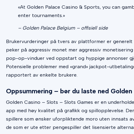
«At Golden Palace Casino & Sports, you can gamb
enter tournaments.»
– Golden Palace Belgium – offisiell side
Brukervurderinger på tvers av plattformer er generelt 
peker på aggressiv monet mer aggressiv monetisering
pop-op-vinduer ved oppstart og hyppige annonser gje
Potensielle problemer med «grand» jackpot-utbetaling
rapportert av enkelte brukere.
Oppsummering – bør du laste ned Golden
Golden Casino – Slots – Slots Games er en underholde
app med høy kvalitet på grafikk og spillopplevelse. De
spillere som ønsker uforpliktende moro uten innsats a
de som er ute etter pengespiller det lisensierte alter