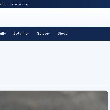
18+ · Spill ansvarlig
ill
Betaling
Guider
Blogg