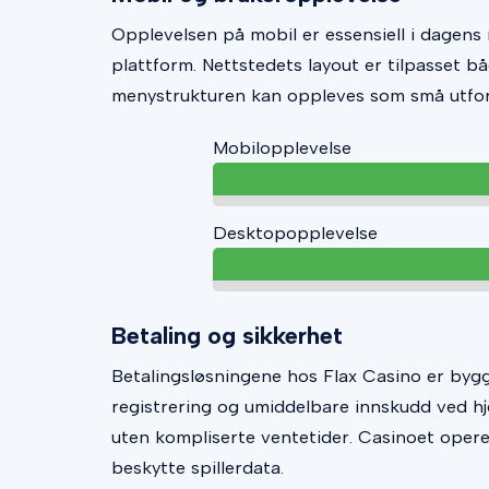
Opplevelsen på mobil er essensiell i dagens
plattform. Nettstedets layout er tilpasset b
menystrukturen kan oppleves som små utfor
Mobilopplevelse
Desktopopplevelse
Betaling og sikkerhet
Betalingsløsningene hos Flax Casino er bygg
registrering og umiddelbare innskudd ved hje
uten kompliserte ventetider. Casinoet opere
beskytte spillerdata.