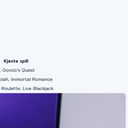
Kjente spill
, Gonzo’s Quest
lah, Immortal Romance
 Roulette, Live Blackjack