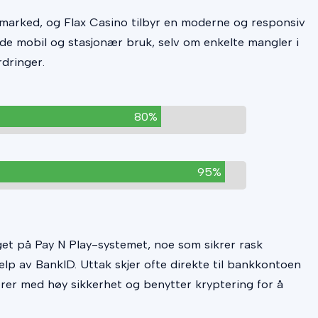
 marked, og Flax Casino tilbyr en moderne og responsiv
åde mobil og stasjonær bruk, selv om enkelte mangler i
dringer.
80%
95%
et på Pay N Play-systemet, noe som sikrer rask
lp av BankID. Uttak skjer ofte direkte til bankkontoen
rer med høy sikkerhet og benytter kryptering for å