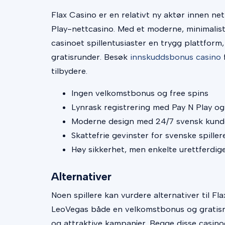
Flax Casino er en relativt ny aktør innen n
Play-nettcasino. Med et moderne, minimalisti
casinoet spillentusiaster en trygg plattform
gratisrunder. Besøk
innskuddsbonus casino
tilbydere.
Ingen velkomstbonus og free spins
Lynrask registrering med Pay N Play o
Moderne design med 24/7 svensk kund
Skattefrie gevinster for svenske spiller
Høy sikkerhet, men enkelte urettferdige
Alternativer
Noen spillere kan vurdere alternativer til F
LeoVegas både en velkomstbonus og gratisrun
og attraktive kampanjer. Begge disse casino