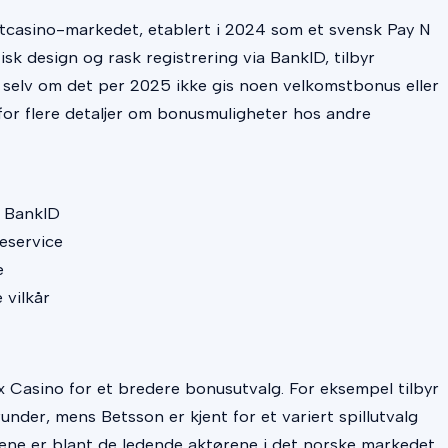
ettcasino-markedet, etablert i 2024 som et svensk Pay N
sk design og rask registrering via BankID, tilbyr
, selv om det per 2025 ikke gis noen velkomstbonus eller
for flere detaljer om bonusmuligheter hos andre
g BankID
eservice
e
 vilkår
lax Casino for et bredere bonusutvalg. For eksempel tilbyr
der, mens Betsson er kjent for et variert spillutvalg
ene er blant de ledende aktørene i det norske markedet.