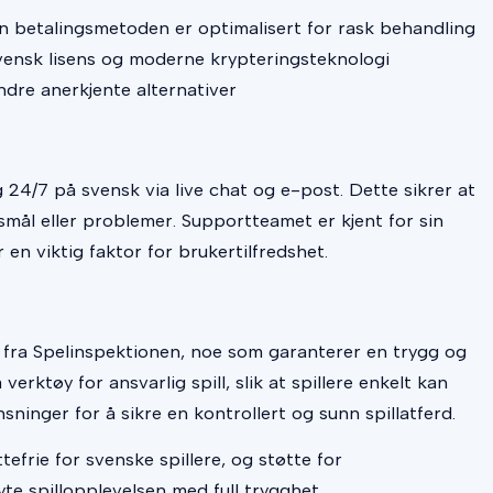
n betalingsmetoden er optimalisert for rask behandling
 svensk lisens og moderne krypteringsteknologi
ndre anerkjente alternativer
 24/7 på svensk via live chat og e-post. Dette sikrer at
rsmål eller problemer. Supportteamet er kjent for sin
en viktig faktor for brukertilfredshet.
 fra Spelinspektionen, noe som garanterer en trygg og
verktøy for ansvarlig spill, slik at spillere enkelt kan
ninger for å sikre en kontrollert og sunn spillatferd.
tefrie for svenske spillere, og støtte for
yte spillopplevelsen med full trygghet.