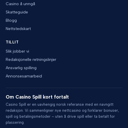
Casino å unngå
Skatteguide
Blogg
Nettstedskart
TILLIT
Slik jobber vi
Redaksjonelle retningslinjer
Ansvarlig spilling
Annonsesamarbeid
Om Casino Spill kort fortalt
Casino Spill er en uavhengig norsk referanse med en navngitt
redaksjon. Vi sammenligner nye nettcasino og forklarer bonuser,
spill og betalingsmetoder – uten å drive spill eller ta betalt for
plassering.