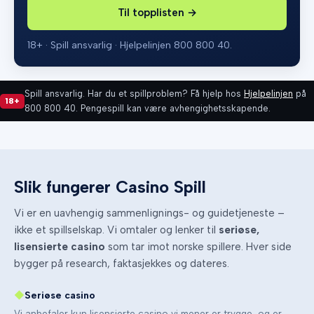
Til topplisten →
18+ · Spill ansvarlig · Hjelpelinjen 800 800 40.
Spill ansvarlig. Har du et spillproblem? Få hjelp hos
Hjelpelinjen
på
18+
800 800 40. Pengespill kan være avhengighetsskapende.
Slik fungerer Casino Spill
Vi er en uavhengig sammenlignings- og guidetjeneste –
ikke et spillselskap. Vi omtaler og lenker til
seriøse,
lisensierte casino
som tar imot norske spillere. Hver side
bygger på research, faktasjekkes og dateres.
◆
Seriøse casino
Vi anbefaler kun lisensierte casino vi mener er trygge, og er