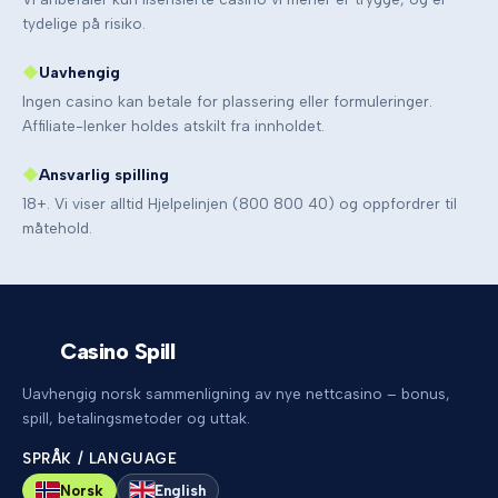
tydelige på risiko.
◆
Uavhengig
Ingen casino kan betale for plassering eller formuleringer.
Affiliate-lenker holdes atskilt fra innholdet.
◆
Ansvarlig spilling
18+. Vi viser alltid Hjelpelinjen (800 800 40) og oppfordrer til
måtehold.
Casino Spill
Uavhengig norsk sammenligning av nye nettcasino – bonus,
spill, betalingsmetoder og uttak.
SPRÅK / LANGUAGE
Norsk
English