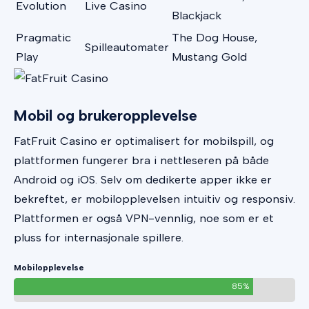
Evolution
Live Casino
Blackjack
Pragmatic
The Dog House,
Spilleautomater
Play
Mustang Gold
Mobil og brukeropplevelse
FatFruit Casino er optimalisert for mobilspill, og
plattformen fungerer bra i nettleseren på både
Android og iOS. Selv om dedikerte apper ikke er
bekreftet, er mobilopplevelsen intuitiv og responsiv.
Plattformen er også VPN-vennlig, noe som er et
pluss for internasjonale spillere.
Mobilopplevelse
85%