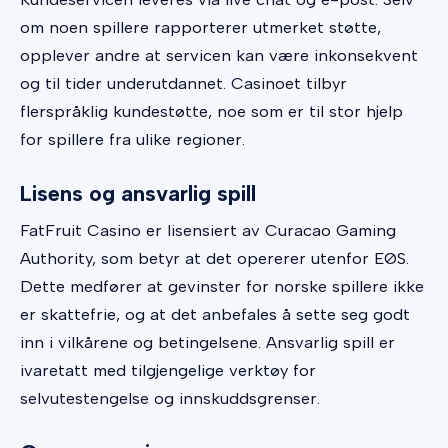
om noen spillere rapporterer utmerket støtte,
opplever andre at servicen kan være inkonsekvent
og til tider underutdannet. Casinoet tilbyr
flerspråklig kundestøtte, noe som er til stor hjelp
for spillere fra ulike regioner.
Lisens og ansvarlig spill
FatFruit Casino er lisensiert av Curacao Gaming
Authority, som betyr at det opererer utenfor EØS.
Dette medfører at gevinster for norske spillere ikke
er skattefrie, og at det anbefales å sette seg godt
inn i vilkårene og betingelsene. Ansvarlig spill er
ivaretatt med tilgjengelige verktøy for
selvutestengelse og innskuddsgrenser.