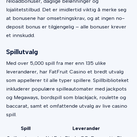
reloadbonuser, daglige belønninger og
lojalitetstilbud. Det er imidlertid viktig å merke seg
at bonusene har omsetningskrav, og at ingen no-
deposit bonus er tilgjengelig – alle bonuser krever
et innskudd.
Spillutvalg
Med over 5,000 spill fra mer enn 135 ulike
leverandører, har FatFruit Casino et bredt utvalg
som appellerer til alle typer spillere. Spillbiblioteket
inkluderer populære spilleautomater med jackpots
og Megaways, bordspill som blackjack, roulette og
baccarat, samt et omfattende utvalg av live casino
spill.
Spill
Leverandør