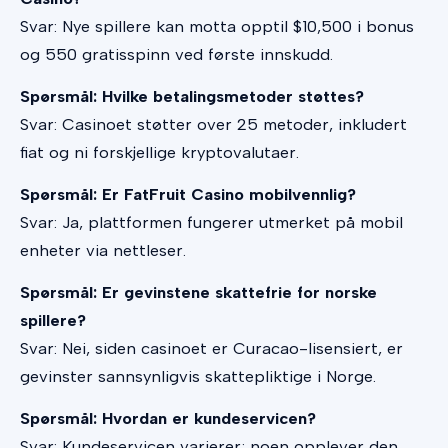
Svar: Nye spillere kan motta opptil $10,500 i bonus
og 550 gratisspinn ved første innskudd.
Spørsmål: Hvilke betalingsmetoder støttes?
Svar: Casinoet støtter over 25 metoder, inkludert
fiat og ni forskjellige kryptovalutaer.
Spørsmål: Er FatFruit Casino mobilvennlig?
Svar: Ja, plattformen fungerer utmerket på mobil
enheter via nettleser.
Spørsmål: Er gevinstene skattefrie for norske
spillere?
Svar: Nei, siden casinoet er Curacao-lisensiert, er
gevinster sannsynligvis skattepliktige i Norge.
Spørsmål: Hvordan er kundeservicen?
Svar: Kundeservicen varierer; noen opplever den