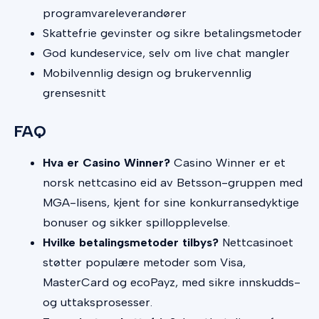
programvareleverandører
Skattefrie gevinster og sikre betalingsmetoder
God kundeservice, selv om live chat mangler
Mobilvennlig design og brukervennlig
grensesnitt
FAQ
Hva er Casino Winner?
Casino Winner er et
norsk nettcasino eid av Betsson-gruppen med
MGA-lisens, kjent for sine konkurransedyktige
bonuser og sikker spillopplevelse.
Hvilke betalingsmetoder tilbys?
Nettcasinoet
støtter populære metoder som Visa,
MasterCard og ecoPayz, med sikre innskudds-
og uttaksprosesser.