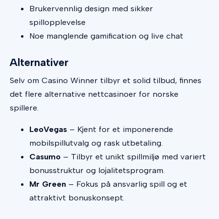
Brukervennlig design med sikker
spillopplevelse
Noe manglende gamification og live chat
Alternativer
Selv om Casino Winner tilbyr et solid tilbud, finnes
det flere alternative nettcasinoer for norske
spillere.
LeoVegas
– Kjent for et imponerende
mobilspillutvalg og rask utbetaling.
Casumo
– Tilbyr et unikt spillmiljø med variert
bonusstruktur og lojalitetsprogram.
Mr Green
– Fokus på ansvarlig spill og et
attraktivt bonuskonsept.