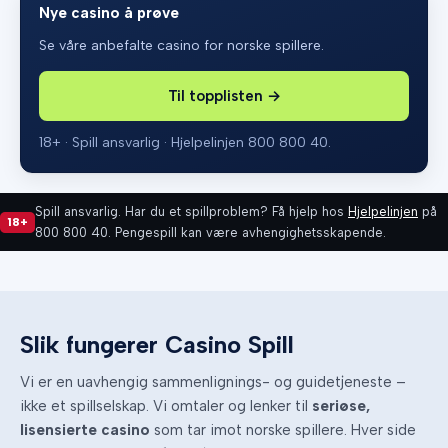
Nye casino å prøve
Se våre anbefalte casino for norske spillere.
Til topplisten →
18+ · Spill ansvarlig · Hjelpelinjen 800 800 40.
Spill ansvarlig. Har du et spillproblem? Få hjelp hos
Hjelpelinjen
på
18+
800 800 40. Pengespill kan være avhengighetsskapende.
Slik fungerer Casino Spill
Vi er en uavhengig sammenlignings- og guidetjeneste –
ikke et spillselskap. Vi omtaler og lenker til
seriøse,
lisensierte casino
som tar imot norske spillere. Hver side