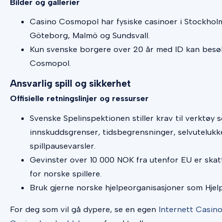
Bilder og gallerier
Casino Cosmopol har fysiske casinoer i Stockhol
Göteborg, Malmö og Sundsvall.
Kun svenske borgere over 20 år med ID kan besø
Cosmopol.
Ansvarlig spill og sikkerhet
Offisielle retningslinjer og ressurser
Svenske Spelinspektionen stiller krav til verktøy 
innskuddsgrenser, tidsbegrensninger, selvutelukk
spillpausevarsler.
Gevinster over 10 000 NOK fra utenfor EU er skat
for norske spillere.
Bruk gjerne norske hjelpeorganisasjoner som Hjelp
For deg som vil gå dypere, se en egen
Internett Casin