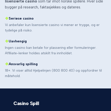
lisensierte casino
som tar imot norske spillere. Hver side
bygger på research, faktasjekkes og dateres.
◆
Seriøse casino
Vi anbefaler kun lisensierte casino vi mener er trygge, og er
tydelige på risiko.
◆
Uavhengig
Ingen casino kan betale for plassering eller formuleringer.
Affiliate-lenker holdes atskilt fra innholdet.
◆
Ansvarlig spilling
18+. Vi viser alltid Hjelpelinjen (800 800 40) og oppfordrer til
måtehold.
Casino Spill