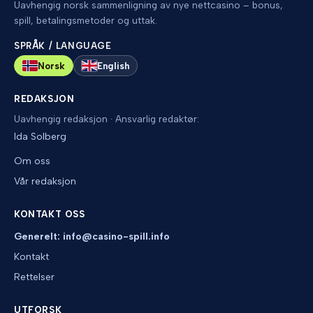
Uavhengig norsk sammenligning av nye nettcasino – bonus,
spill, betalingsmetoder og uttak.
SPRÅK / LANGUAGE
Norsk
English
REDAKSJON
Uavhengig redaksjon · Ansvarlig redaktør:
Ida Solberg
Om oss
Vår redaksjon
KONTAKT OSS
Generelt: info@casino-spill.info
Kontakt
Rettelser
UTFORSK