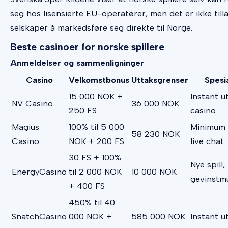
seg hos lisensierte EU-operatører, men det er ikke tilla
selskaper å markedsføre seg direkte til Norge.
Beste casinoer for norske spillere
Anmeldelser og sammenligninger
Casino
Velkomstbonus
Uttaksgrenser
Spesi
15 000 NOK +
Instant u
NV Casino
36 000 NOK
250 FS
casino
Magius
100% til 5 000
Minimum 
58 230 NOK
Casino
NOK + 200 FS
live chat
30 FS + 100%
Nye spill,
EnergyCasino
til 2 000 NOK
10 000 NOK
gevinstmu
+ 400 FS
450% til 40
SnatchCasino
000 NOK +
585 000 NOK
Instant u