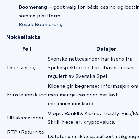
Boomerang
– godt valg for både casino og betti
samme plattform.
Besøk Boomerang
Nøkkelfakta
Felt
Detaljer
Svenske nettcasinoer har lisens fra
Lisensiering
Spelinspektionen. Landbasert casinodr
regulert av Svenska Spel.
Kildene gir begrenset informasjon om
Minste innskudd
men mange casinoer har lavt
minimumsinnskudd.
Vipps, BankID, Klarna, Trustly, Visa/M
Uttaksmetoder
Skrill, Neteller, kryptovaluta.
RTP (Return to
Detaljene er ikke spesifisert i tilgjenge