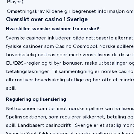
Player)
Omsetningskrav
Kildene gir begrenset informasjon om
Oversikt over casino i Sverige
Hva skiller svenske casinoer fra norske?
Svenske casinoer inkluderer både nettbaserte alternat
fysiske casinoer som Casino Cosmopol. Norske spillere
hovedsakelig nettcasinoer med svensk lisens da disse 
EU/EØS-regler og tilbyr bonuser, raske utbetalinger og
betalingsløsninger. Til sammenligning er norske casino
alternativer hovedsakelig statlige og har ofte et mindr
spill.
Regulering og lisensiering
Nettcasinoer som tar imot norske spillere kan ha lisens
Spelinspektionen, som regulerer sikkerhet, betaling og
spill. Landbasert casinodrift i Sverige er et statlig mo
Svenska Spel. Kildene viser at norske spillere selv kan 