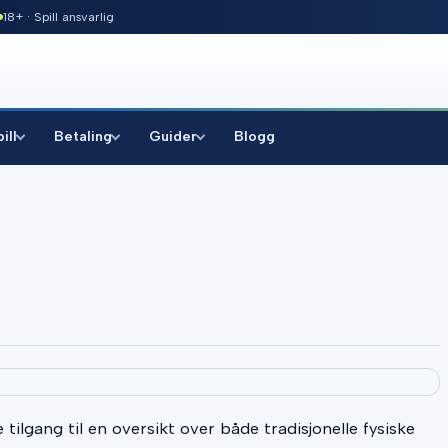
18+ · Spill ansvarlig
ill
Betaling
Guider
Blogg
e tilgang til en oversikt over både tradisjonelle fysiske