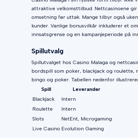
attraktive velkomsttilbud. Nettcasinoene gir
omsetning før uttak. Mange tilbyr også uken
kunder. Vanlige bonusvilkår inkluderer et o
innsatsgrense og en kampanjeperiode på inn
Spillutvalg
Spillutvalget hos Casino Malaga og nettcasin
bordspill som poker, blackjack og roulette, m
bingo og poker. Tabellen nedenfor illustrer
Spill
Leverandør
Blackjack
Intern
Roulette
Intern
Slots
NetEnt, Microgaming
Live Casino
Evolution Gaming