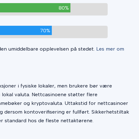
80%
70%
 den umiddelbare opplevelsen på stedet.
Les mer om
sjoner i fysiske lokaler, men brukere bør være
okal valuta. Nettcasinoene støtter flere
mmebøker og kryptovaluta. Uttakstid for nettcasinoer
g dersom kontoverifisering er fullført. Sikkerhetstiltak
 standard hos de fleste nettaktørene.