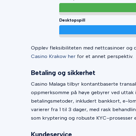
Desktopspill
Opplev fleksibiliteten med nettcasinoer og
Casino Krakow her
for et annet perspektiv.
Betaling og sikkerhet
Casino Malaga tilbyr kontantbaserte transak
oppmerksomme på høye gebyrer ved uttak i l
betalingsmetoder, inkludert bankkort, e-lo
varierer fra 1 til 3 dager, med rask behandlin
som kryptering og robuste KYC-prosesser er
Kundeservice