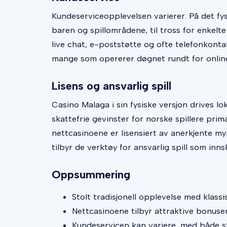
Kundeserviceopplevelsen varierer. På det fy
baren og spillområdene, til tross for enkelt
live chat, e-poststøtte og ofte telefonkonta
mange som opererer døgnet rundt for onlin
Lisens og ansvarlig spill
Casino Malaga i sin fysiske versjon drives lok
skattefrie gevinster for norske spillere pri
nettcasinoene er lisensiert av anerkjente my
tilbyr de verktøy for ansvarlig spill som inn
Oppsummering
Stolt tradisjonell opplevelse med klass
Nettcasinoene tilbyr attraktive bonuser
Kundeservicen kan variere, med både s