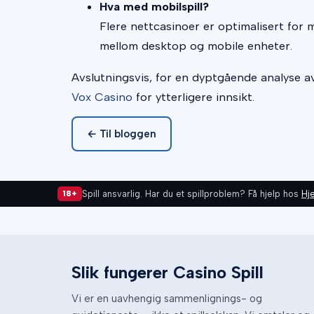
Hva med mobilspill?
Flere nettcasinoer er optimalisert for
mellom desktop og mobile enheter.
Avslutningsvis, for en dyptgående analyse a
Vox Casino
for ytterligere innsikt.
← Til bloggen
18+
Spill ansvarlig. Har du et spillproblem? Få hjelp hos
Hje
Slik fungerer Casino Spill
Vi er en uavhengig sammenlignings- og