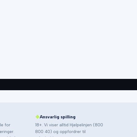
◆
Ansvarlig spilling
le for
18+. Vi viser alltid Hjelpelinjen (800
eringer.
800 40) og oppfordrer til