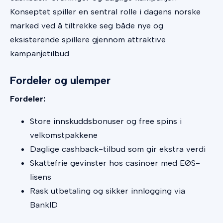
Konseptet spiller en sentral rolle i dagens norske
marked ved å tiltrekke seg både nye og
eksisterende spillere gjennom attraktive
kampanjetilbud.
Fordeler og ulemper
Fordeler:
Store innskuddsbonuser og free spins i
velkomstpakkene
Daglige cashback-tilbud som gir ekstra verdi
Skattefrie gevinster hos casinoer med EØS-
lisens
Rask utbetaling og sikker innlogging via
BankID