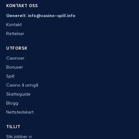
KONTAKT OSS
Generelt: info@casino-spill.info
Kontakt
Rettelser
UTFORSK
Casinoer
Bonuser
Spill
Casino å unngå
Skatteguide
Blogg
Nettstedskart
TILLIT
Slik jobber vi