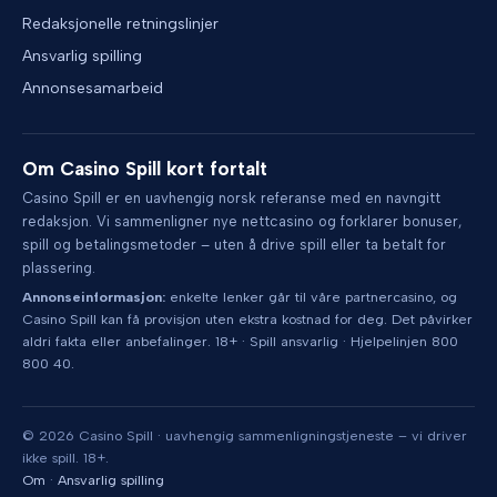
Redaksjonelle retningslinjer
Ansvarlig spilling
Annonsesamarbeid
Om Casino Spill kort fortalt
Casino Spill er en uavhengig norsk referanse med en navngitt
redaksjon. Vi sammenligner nye nettcasino og forklarer bonuser,
spill og betalingsmetoder – uten å drive spill eller ta betalt for
plassering.
Annonseinformasjon:
enkelte lenker går til våre partnercasino, og
Casino Spill kan få provisjon uten ekstra kostnad for deg. Det påvirker
aldri fakta eller anbefalinger. 18+ · Spill ansvarlig · Hjelpelinjen 800
800 40.
© 2026 Casino Spill · uavhengig sammenligningstjeneste – vi driver
ikke spill. 18+.
Om
·
Ansvarlig spilling