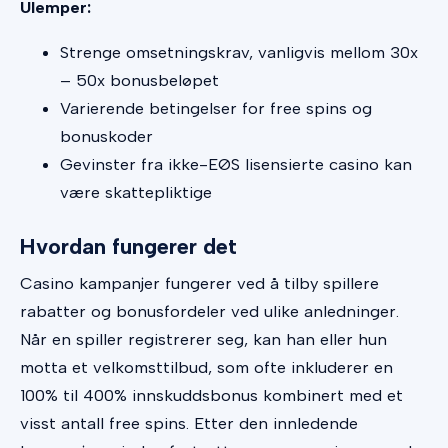
Ulemper:
Strenge omsetningskrav, vanligvis mellom 30x
– 50x bonusbeløpet
Varierende betingelser for free spins og
bonuskoder
Gevinster fra ikke-EØS lisensierte casino kan
være skattepliktige
Hvordan fungerer det
Casino kampanjer fungerer ved å tilby spillere
rabatter og bonusfordeler ved ulike anledninger.
Når en spiller registrerer seg, kan han eller hun
motta et velkomsttilbud, som ofte inkluderer en
100% til 400% innskuddsbonus kombinert med et
visst antall free spins. Etter den innledende