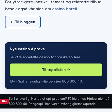
For ytterligere innsikt i temaet og relaterte tilbud,
besøk også vår side om
casino hotell
.
← Til bloggen
Nye casino å prøve
Se våre anbefalte casino for norske spillere.
Til topplisten →
18+ · Spill ansvarlig · Hjelpelinjen 800 800 40.
Spill ansvarlig. Har du et spillproblem? Få hjelp hos
Hjelpelinjen
på
18+
800 800 40. Pengespill kan være avhengighetsskapende.