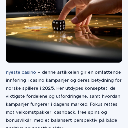
nyeste casino
– denne artikkelen gir en omfattende
innføring i casino kampanjer og deres betydning for
norske spillere i 2025. Her utdypes konseptet, de
viktigste fordelene og utfordringene, samt hvordan
kampanjer fungerer i dagens marked. Fokus rettes
mot velkomstpakker, cashback, free spins og
bonusvilkår, med et balansert perspektiv på både
positive og negative sider.