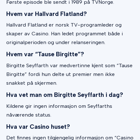
Første episode ble sendt i 1989 på TVNorge.
Hvem var Hallvard Flatland?
Hallvard Flatland er norsk TV-programleder og
skaper av Casino. Han ledet programmet både i
originalperioden og under relanseringen.
Hvem var “Tause Birgitte”?
Birgitte Seyffarth var medvertinne kjent som “Tause
Birgitte” fordi hun delte ut premier men ikke
snakket på skjermen.
Hva vet man om Birgitte Seyffarth i dag?
Kildene gir ingen informasjon om Seyffarths
nåværende status.
Hva var Casino huset?
Det finnes ingen tilgjengelig informasjon om “Casino