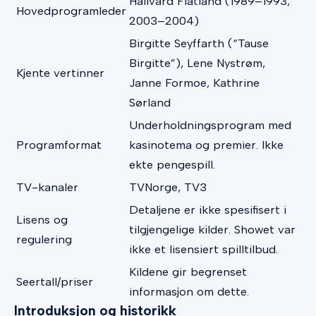
Hallvard Flatland (1989–1993,
Hovedprogramleder
2003–2004)
Birgitte Seyffarth (“Tause
Birgitte”), Lene Nystrøm,
Kjente vertinner
Janne Formoe, Kathrine
Sørland
Underholdningsprogram med
Programformat
kasinotema og premier. Ikke
ekte pengespill.
TV-kanaler
TVNorge, TV3
Detaljene er ikke spesifisert i
Lisens og
tilgjengelige kilder. Showet var
regulering
ikke et lisensiert spilltilbud.
Kildene gir begrenset
Seertall/priser
informasjon om dette.
Introduksjon og historikk