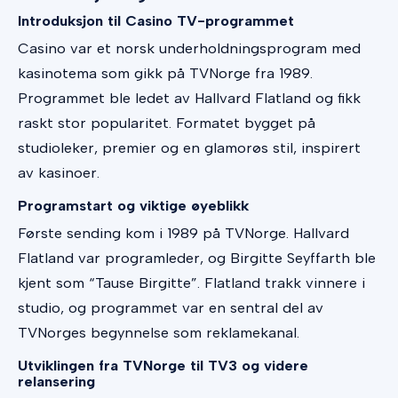
Introduksjon til Casino TV-programmet
Casino var et norsk underholdningsprogram med
kasinotema som gikk på TVNorge fra 1989.
Programmet ble ledet av Hallvard Flatland og fikk
raskt stor popularitet. Formatet bygget på
studioleker, premier og en glamorøs stil, inspirert
av kasinoer.
Programstart og viktige øyeblikk
Første sending kom i 1989 på TVNorge. Hallvard
Flatland var programleder, og Birgitte Seyffarth ble
kjent som “Tause Birgitte”. Flatland trakk vinnere i
studio, og programmet var en sentral del av
TVNorges begynnelse som reklamekanal.
Utviklingen fra TVNorge til TV3 og videre
relansering