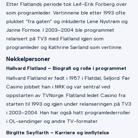
Etter Flatlands periode tok Leif-Erik Forberg over
som programleder. Vertinnene ble etter 1993 ofte
plukket “fra gaten” og inkluderte Lene Nystrøm og
Janne Formoe. I 2003–2004 ble programmet
relansert på TV3 med Flatland igjen som
programleder og Kathrine Sørland som vertinne.
Nøkkelpersoner
Hallvard Flatland – Biografi og rolle i programmet
Hallvard Flatland er født i 1957 i Flatdal, Seljord. Før
Casino jobbet han i NRK og var sentral ved
oppstarten av TVNorge. Flatland ledet Casino fra
starten til 1993 og igjen under relanseringen på TV3
i 2003–2004. Han har også hatt programlederroller
i OL-sendinger og andre TV-formater.
Birgitte Seyffarth – Karriere og innflytelse