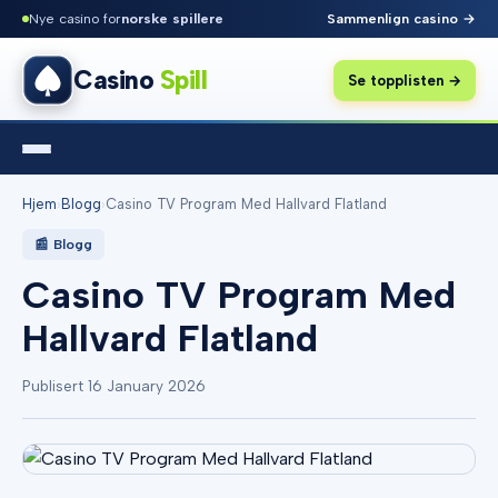
Nye casino for
norske spillere
Sammenlign casino →
Casino
Spill
Se topplisten →
Hjem
›
Blogg
›
Casino TV Program Med Hallvard Flatland
📰 Blogg
Casino TV Program Med
Hallvard Flatland
Publisert 16 January 2026