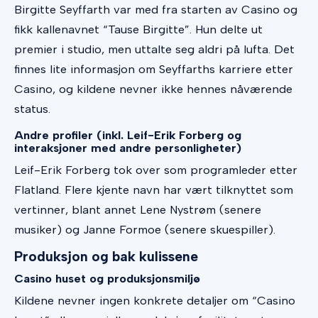
Birgitte Seyffarth var med fra starten av Casino og
fikk kallenavnet “Tause Birgitte”. Hun delte ut
premier i studio, men uttalte seg aldri på lufta. Det
finnes lite informasjon om Seyffarths karriere etter
Casino, og kildene nevner ikke hennes nåværende
status.
Andre profiler (inkl. Leif-Erik Forberg og
interaksjoner med andre personligheter)
Leif-Erik Forberg tok over som programleder etter
Flatland. Flere kjente navn har vært tilknyttet som
vertinner, blant annet Lene Nystrøm (senere
musiker) og Janne Formoe (senere skuespiller).
Produksjon og bak kulissene
Casino huset og produksjonsmiljø
Kildene nevner ingen konkrete detaljer om “Casino