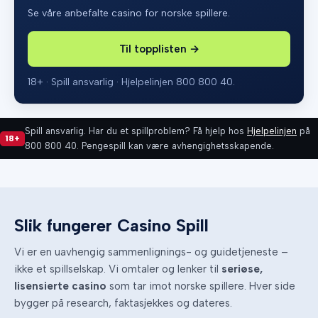
Se våre anbefalte casino for norske spillere.
Til topplisten →
18+ · Spill ansvarlig · Hjelpelinjen 800 800 40.
Spill ansvarlig. Har du et spillproblem? Få hjelp hos
Hjelpelinjen
på
18+
800 800 40. Pengespill kan være avhengighetsskapende.
Slik fungerer Casino Spill
Vi er en uavhengig sammenlignings- og guidetjeneste –
ikke et spillselskap. Vi omtaler og lenker til
seriøse,
lisensierte casino
som tar imot norske spillere. Hver side
bygger på research, faktasjekkes og dateres.