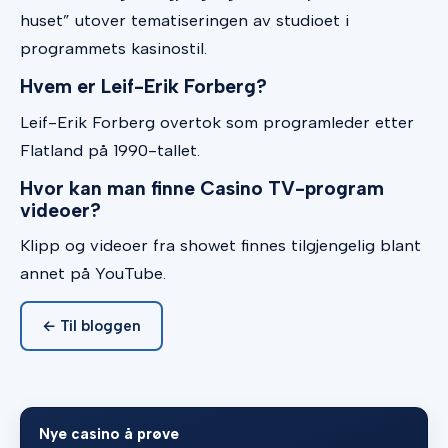
huset” utover tematiseringen av studioet i
programmets kasinostil.
Hvem er Leif-Erik Forberg?
Leif-Erik Forberg overtok som programleder etter
Flatland på 1990-tallet.
Hvor kan man finne Casino TV-program
videoer?
Klipp og videoer fra showet finnes tilgjengelig blant
annet på YouTube.
← Til bloggen
Nye casino å prøve