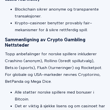
Blockchain sikrer anonyme og transparente
transaksjoner.
Krypto-casinoer benytter provably fair-
mekanismer for å sikre rettferdig spill.
Sammenligning av Crypto Gambling
Nettsteder
Topp anbefalinger for norske spillere inkluderer
Crashino (anonym), Rollino (bredt spillutvalg),
Bets.io (sports), Flush (turneringer) og Rocketpot.
For globale og USA-markeder nevnes Cryptorino,
BetPanda og Mega Dice.
Alle støtter norske spillere med bonuser i
Bitcoin.
Det er viktig å sjekke lisens og om casinoet har