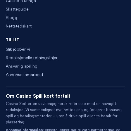
Casino å unngå
Skatteguide
Blogg
Nettstedskart
TILLIT
Slik jobber vi
Redaksjonelle retningslinjer
Ansvarlig spilling
Annonsesamarbeid
Om Casino Spill kort fortalt
Casino Spill er en uavhengig norsk referanse med en navngitt
redaksjon. Vi sammenligner nye nettcasino og forklarer bonuser,
spill og betalingsmetoder – uten å drive spill eller ta betalt for
plassering.
Annonseinformasjon:
enkelte lenker går til våre partnercasino, og