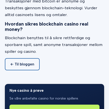
Transaksjoner med bitcoin er anonyme og
beskyttes gjennom blockchain-teknologi. Vurder
alltid casinoets lisens og omtaler.
Hvordan sikres blockchain casino real
money?
Blockchain benyttes til å sikre rettferdige og
sporbare spill, samt anonyme transaksjoner mellom
spiller og casino.
← Til bloggen
Nye casino å prøve
Se våre anbefalte casino for norske spillere.