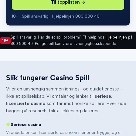
Til topplisten →
18+ · Spill ansvarlig · Hjelpelinjen 800 800 40.
Spill ansvarlig. Har du et spillproblem? Få hjelp hos
Hjelpelinjen
på
18+
800 800 40. Pengespill kan være avhengighetsskapende.
Slik fungerer Casino Spill
Vi er en uavhengig sammenlignings- og guidetjeneste –
ikke et spillselskap. Vi omtaler og lenker til
seriøse,
lisensierte casino
som tar imot norske spillere. Hver side
bygger på research, faktasjekkes og dateres.
◆
Seriøse casino
Vi anbefaler kun lisensierte casino vi mener er trygge, og er