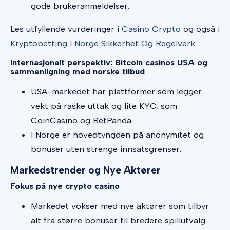
gode brukeranmeldelser.
Les utfyllende vurderinger i
Casino Crypto
og også i
Kryptobetting I Norge Sikkerhet Og Regelverk
.
Internasjonalt perspektiv: Bitcoin casinos USA og
sammenligning med norske tilbud
USA-markedet har plattformer som legger
vekt på raske uttak og lite KYC, som
CoinCasino og BetPanda.
I Norge er hovedtyngden på anonymitet og
bonuser uten strenge innsatsgrenser.
Markedstrender og Nye Aktører
Fokus på nye crypto casino
Markedet vokser med nye aktører som tilbyr
alt fra større bonuser til bredere spillutvalg.