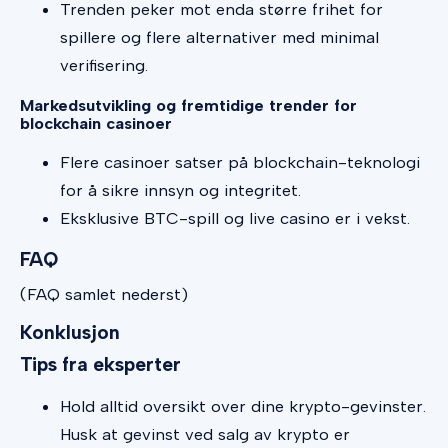
Trenden peker mot enda større frihet for
spillere og flere alternativer med minimal
verifisering.
Markedsutvikling og fremtidige trender for
blockchain casinoer
Flere casinoer satser på blockchain-teknologi
for å sikre innsyn og integritet.
Eksklusive BTC-spill og live casino er i vekst.
FAQ
(FAQ samlet nederst)
Konklusjon
Tips fra eksperter
Hold alltid oversikt over dine krypto-gevinster.
Husk at gevinst ved salg av krypto er