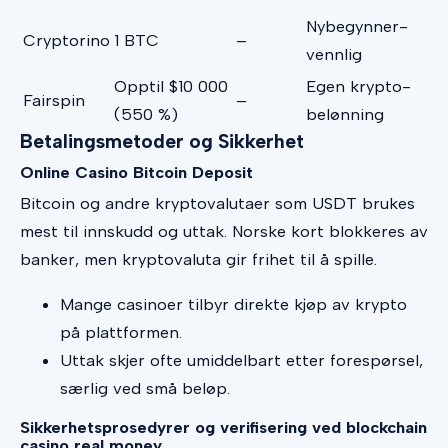
Nybegynner-
Cryptorino
1 BTC
–
vennlig
Opptil $10 000
Egen krypto-
Fairspin
–
(550 %)
belønning
Betalingsmetoder og Sikkerhet
Online Casino Bitcoin Deposit
Bitcoin og andre kryptovalutaer som USDT brukes
mest til innskudd og uttak. Norske kort blokkeres av
banker, men kryptovaluta gir frihet til å spille.
Mange casinoer tilbyr direkte kjøp av krypto
på plattformen.
Uttak skjer ofte umiddelbart etter forespørsel,
særlig ved små beløp.
Sikkerhetsprosedyrer og verifisering ved blockchain
casino real money