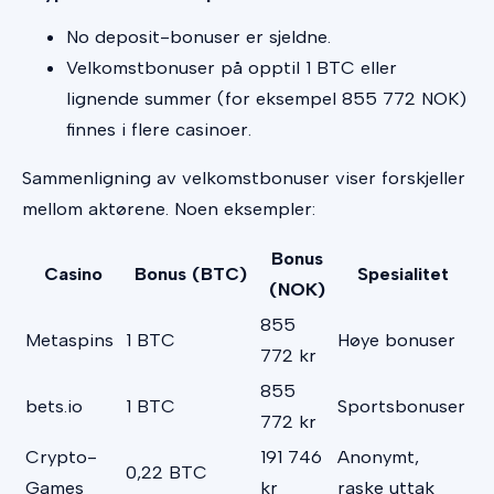
No deposit-bonuser er sjeldne.
Velkomstbonuser på opptil 1 BTC eller
lignende summer (for eksempel 855 772 NOK)
finnes i flere casinoer.
Sammenligning av velkomstbonuser viser forskjeller
mellom aktørene. Noen eksempler:
Bonus
Casino
Bonus (BTC)
Spesialitet
(NOK)
855
Metaspins
1 BTC
Høye bonuser
772 kr
855
bets.io
1 BTC
Sportsbonuser
772 kr
Crypto-
191 746
Anonymt,
0,22 BTC
Games
kr
raske uttak