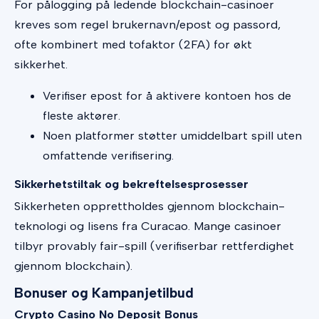
For pålogging på ledende blockchain-casinoer
kreves som regel brukernavn/epost og passord,
ofte kombinert med tofaktor (2FA) for økt
sikkerhet.
Verifiser epost for å aktivere kontoen hos de
fleste aktører.
Noen platformer støtter umiddelbart spill uten
omfattende verifisering.
Sikkerhetstiltak og bekreftelsesprosesser
Sikkerheten opprettholdes gjennom blockchain-
teknologi og lisens fra Curacao. Mange casinoer
tilbyr provably fair-spill (verifiserbar rettferdighet
gjennom blockchain).
Bonuser og Kampanjetilbud
Crypto Casino No Deposit Bonus