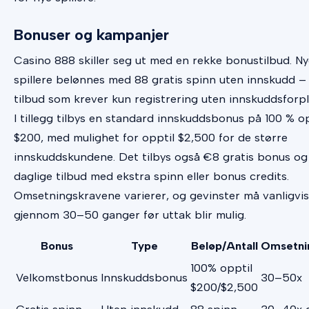
Bonuser og kampanjer
Casino 888 skiller seg ut med en rekke bonustilbud. N
spillere belønnes med 88 gratis spinn uten innskudd –
tilbud som krever kun registrering uten innskuddsforpli
I tillegg tilbys en standard innskuddsbonus på 100 % op
$200, med mulighet for opptil $2,500 for de større
innskuddskundene. Det tilbys også €8 gratis bonus og 
daglige tilbud med ekstra spinn eller bonus credits.
Omsetningskravene varierer, og gevinster må vanligvis 
gjennom 30–50 ganger før uttak blir mulig.
Bonus
Type
Beløp/Antall
Omsetni
100% opptil
Velkomstbonus
Innskuddsbonus
30–50x
$200/$2,500
Gratis spinn
Uten innskudd
88 spinn
30–40x g