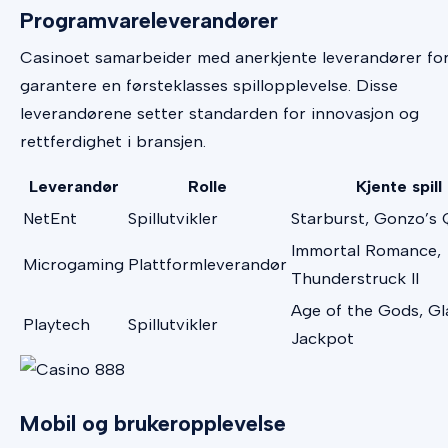
Programvareleverandører
Casinoet samarbeider med anerkjente leverandører for
garantere en førsteklasses spillopplevelse. Disse
leverandørene setter standarden for innovasjon og
rettferdighet i bransjen.
Leverandør
Rolle
Kjente spill
NetEnt
Spillutvikler
Starburst, Gonzo’s 
Immortal Romance,
Microgaming
Plattformleverandør
Thunderstruck II
Age of the Gods, Gl
Playtech
Spillutvikler
Jackpot
Mobil og brukeropplevelse