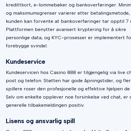
kredittkort, e-lommebøker og bankoverføringer. Min
og maksimumsgrenser varierer etter betalingsmetode,
kunden kan forvente at bankoverføringer tar opptil 7 
Plattformen benytter avansert kryptering for å sikre
personlige data, og KYC-prosesser er implementert fo
forebygge svindel.
Kundeservice
Kundeservicen hos Casino 888 er tilgjengelig via live c
post og telefon. Støtten har gode åpningstider, og fle
spillere roser den profesjonelle og effektive hjelpen de
Selv om enkelte opplever noe forsinkelse ved chat, er
generelle tilbakemeldingen positiv.
Lisens og ansvarlig spill