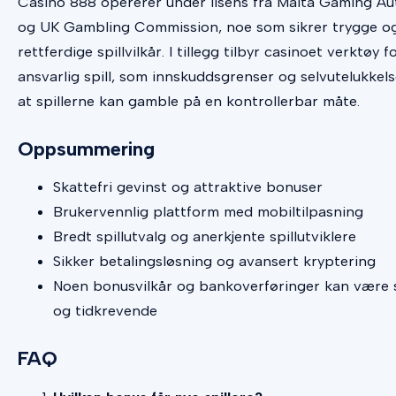
Casino 888 opererer under lisens fra Malta Gaming Au
og UK Gambling Commission, noe som sikrer trygge o
rettferdige spillvilkår. I tillegg tilbyr casinoet verktøy f
ansvarlig spill, som innskuddsgrenser og selvutelukkelse
at spillerne kan gamble på en kontrollerbar måte.
Oppsummering
Skattefri gevinst og attraktive bonuser
Brukervennlig plattform med mobiltilpasning
Bredt spillutvalg og anerkjente spillutviklere
Sikker betalingsløsning og avansert kryptering
Noen bonusvilkår og bankoverføringer kan være 
og tidkrevende
FAQ