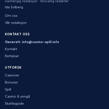
Uavhengig redaksjon · Ansvarlig redaktør:
Ida Solberg
Om oss
Vår redaksjon
KONTAKT OSS
Generelt: info@casino-spill.info
Kontakt
Rettelser
UTFORSK
Casinoer
Bonuser
Spill
Casino å unngå
Skatteguide