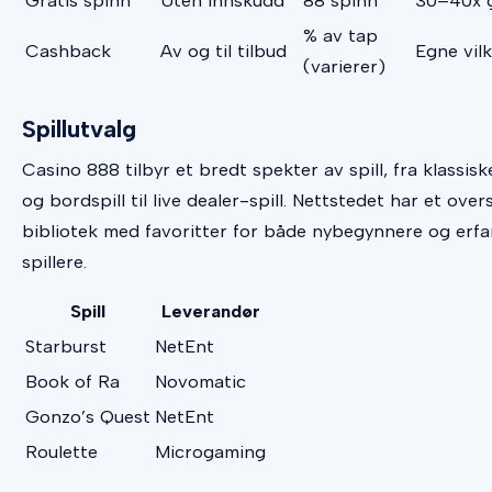
% av tap
Cashback
Av og til tilbud
Egne vil
(varierer)
Spillutvalg
Casino 888 tilbyr et bredt spekter av spill, fra klassisk
og bordspill til live dealer-spill. Nettstedet har et overs
bibliotek med favoritter for både nybegynnere og erfa
spillere.
Spill
Leverandør
Starburst
NetEnt
Book of Ra
Novomatic
Gonzo’s Quest
NetEnt
Roulette
Microgaming