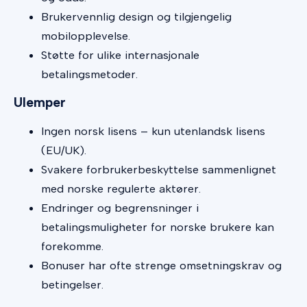
Brukervennlig design og tilgjengelig
mobilopplevelse.
Støtte for ulike internasjonale
betalingsmetoder.
Ulemper
Ingen norsk lisens – kun utenlandsk lisens
(EU/UK).
Svakere forbrukerbeskyttelse sammenlignet
med norske regulerte aktører.
Endringer og begrensninger i
betalingsmuligheter for norske brukere kan
forekomme.
Bonuser har ofte strenge omsetningskrav og
betingelser.