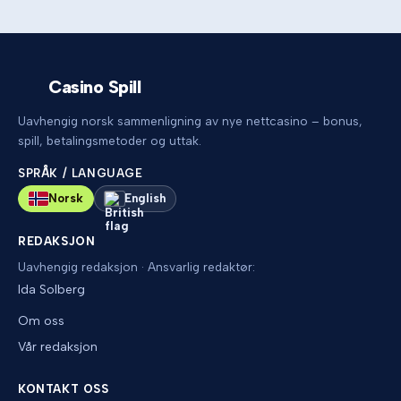
Casino Spill
Uavhengig norsk sammenligning av nye nettcasino – bonus,
spill, betalingsmetoder og uttak.
SPRÅK / LANGUAGE
Norsk
English
REDAKSJON
Uavhengig redaksjon · Ansvarlig redaktør:
Ida Solberg
Om oss
Vår redaksjon
KONTAKT OSS