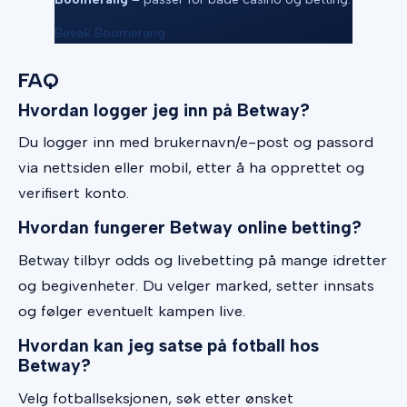
Besøk Boomerang
FAQ
Hvordan logger jeg inn på Betway?
Du logger inn med brukernavn/e-post og passord
via nettsiden eller mobil, etter å ha opprettet og
verifisert konto.
Hvordan fungerer Betway online betting?
Betway tilbyr odds og livebetting på mange idretter
og begivenheter. Du velger marked, setter innsats
og følger eventuelt kampen live.
Hvordan kan jeg satse på fotball hos
Betway?
Velg fotballseksjonen, søk etter ønsket