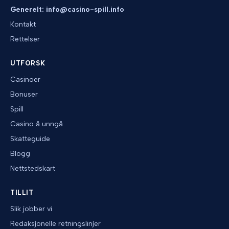
Generelt: info@casino-spill.info
Kontakt
Rettelser
UTFORSK
Casinoer
Bonuser
Spill
Casino å unngå
Skatteguide
Blogg
Nettstedskart
TILLIT
Slik jobber vi
Redaksjonelle retningslinjer