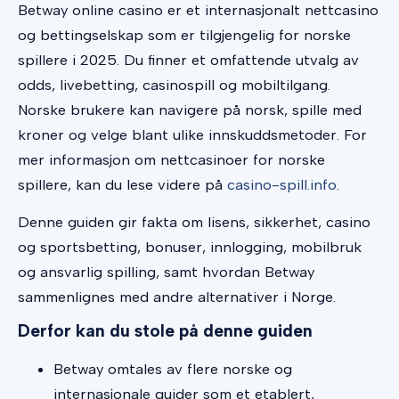
Betway online casino er et internasjonalt nettcasino
og bettingselskap som er tilgjengelig for norske
spillere i 2025. Du finner et omfattende utvalg av
odds, livebetting, casinospill og mobiltilgang.
Norske brukere kan navigere på norsk, spille med
kroner og velge blant ulike innskuddsmetoder. For
mer informasjon om nettcasinoer for norske
spillere, kan du lese videre på
casino-spill.info
.
Denne guiden gir fakta om lisens, sikkerhet, casino
og sportsbetting, bonuser, innlogging, mobilbruk
og ansvarlig spilling, samt hvordan Betway
sammenlignes med andre alternativer i Norge.
Derfor kan du stole på denne guiden
Betway omtales av flere norske og
internasjonale guider som et etablert,