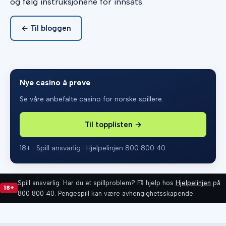
og følg instruksjonene for innsats.
← Til bloggen
Nye casino å prøve
Se våre anbefalte casino for norske spillere.
Til topplisten →
18+ · Spill ansvarlig · Hjelpelinjen 800 800 40.
Spill ansvarlig. Har du et spillproblem? Få hjelp hos
Hjelpelinjen
på
18+
800 800 40. Pengespill kan være avhengighetsskapende.