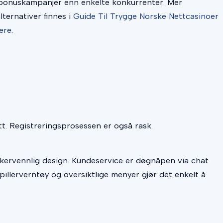
 bonuskampanjer enn enkelte konkurrenter. Mer
ternativer finnes i
Guide Til Trygge Norske Nettcasinoer
ere
.
tt. Registreringsprosessen er også rask.
rukervennlig design. Kundeservice er døgnåpen via chat
illerverntøy og oversiktlige menyer gjør det enkelt å