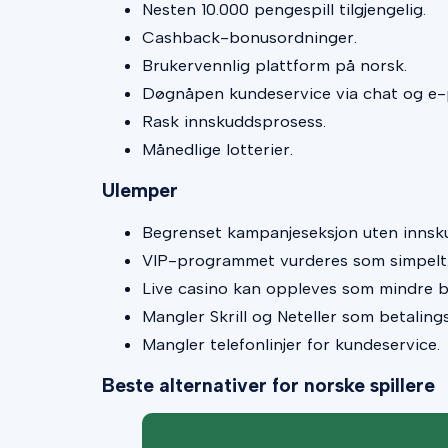
Nesten 10.000 pengespill tilgjengelig.
Cashback-bonusordninger.
Brukervennlig plattform på norsk.
Døgnåpen kundeservice via chat og e-
Rask innskuddsprosess.
Månedlige lotterier.
Ulemper
Begrenset kampanjeseksjon uten innsk
VIP-programmet vurderes som simpelt
Live casino kan oppleves som mindre b
Mangler Skrill og Neteller som betalin
Mangler telefonlinjer for kundeservice.
Beste alternativer for norske spillere