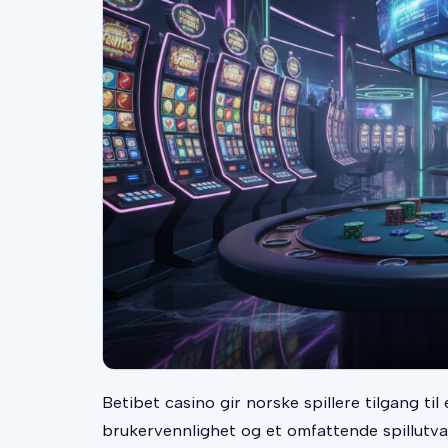
Betibet casino gir norske spillere tilgang ti
brukervennlighet og et omfattende spillutva