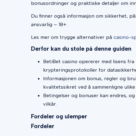
bonusordninger og praktiske detaljer om in
Du finner også informasjon om sikkerhet, påli
ansvarlig – 18+.
Les mer om trygge alternativer på
casino-spi
Derfor kan du stole på denne guiden
BetiBet casino opererer med lisens fr
krypteringsprotokoller for datasikkerhe
Informasjonen om bonus, regler og bruke
kvalitetssikret ved å sammenligne ulike
Betingelser og bonuser kan endres, og 
vilkår.
Fordeler og ulemper
Fordeler