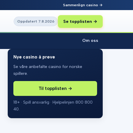
Sammenlign casino →
Se topplisten →
Oppdatert 7.8.2026
Om oss
Nye casino å prøve
Se våre anbefalte casino for norske
spillere.
Til topplisten →
18+ · Spill ansvarlig · Hjelpelinjen 800 800
40.