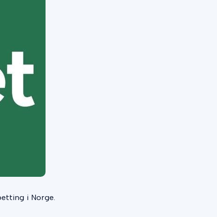
etting i Norge.